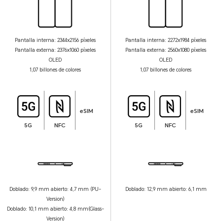
Pantalla interna: 2344x2156 píxeles
Pantalla interna: 2272x1984 píxeles
Pantalla externa: 2376x1060 píxeles
Pantalla externa: 2560x1080 píxeles
OLED
OLED
1,07 billones de colores
1,07 billones de colores
eSIM
eSIM
5G
NFC
5G
NFC
Doblado: 9,9 mm abierto: 4,7 mm (PU-
Doblado: 12,9 mm abierto: 6,1 mm
Version)
Doblado: 10,1 mm abierto: 4,8 mm(Glass-
Version)