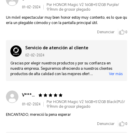
Por HONOR Magic V2 16GB+512GB Purple/
01-02-2024
9,9mm de grosor plegado
Un móvil espectacular muy bien honor estoy muy contento, es lo que qu
ería un plegable cómodo y con la pantalla principal útil.
Denunciar
0
Servicio de atención al cliente
02-02-2024
Gracias por elegir nuestros productos y por su confianza en
nuestra empresa. Seguiremos ofreciendo a nuestros clientes
productos de alta calidad con las mejores ofertas y por ello le
Ver más
recomendamos estar pendiente de nuestra página oficial o puede
abonarse a nuestro Newsletter para recibir información
actualizada sobre ofertas y lanzamientos.
V**************
Por HONOR Magic V2 16GB+512GB Black(PU)/
01-02-2024
9,9mm de grosor plegado
ENCANTADO, mereció la pena esperar
Denunciar
0