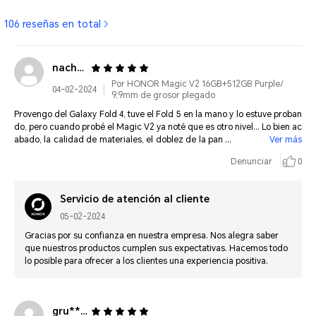
106 reseñas en total
nacho-v*******@hotmail.com
Por HONOR Magic V2 16GB+512GB Purple/
04-02-2024
9,9mm de grosor plegado
Provengo del Galaxy Fold 4, tuve el Fold 5 en la mano y lo estuve proban
do, pero cuando probé el Magic V2 ya noté que es otro nivel... Lo bien ac
abado, la calidad de materiales, el doblez de la pantalla y sobre todo el
Ver más
tamaño de las pantallas y lo fino y ligero que es. Muy recomendado. Ent
Denunciar
0
rega muy rápida.
Servicio de atención al cliente
05-02-2024
Gracias por su confianza en nuestra empresa. Nos alegra saber
que nuestros productos cumplen sus expectativas. Hacemos todo
lo posible para ofrecer a los clientes una experiencia positiva.
gru***@hotmail.com