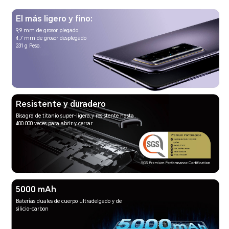
El más ligero y fino:
9,9 mm de grosor plegado
4,7 mm de grosor desplegado
231 g Peso.
Resistente y duradero
Bisagra de titanio super-ligera,y resistente hasta
400.000 veces para abrir y cerrar
5000 mAh
Baterías duales de cuerpo ultradelgado y de
silicio-carbon