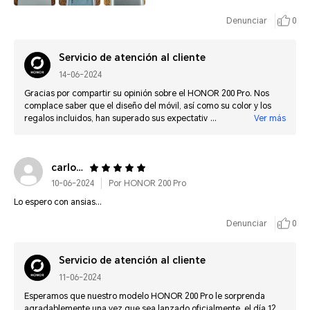
Denunciar
0
Servicio de atención al cliente
14-06-2024
Gracias por compartir su opinión sobre el HONOR 200 Pro. Nos
complace saber que el diseño del móvil, así como su color y los
regalos incluidos, han superado sus expectativas. En HONOR, nos
Ver más
esforzamos por ofrecer productos que combinen calidad y diseño
excepcionales, y nos alegra saber que el HONOR 200 Pro le ha
dejado una impresión tan positiva desde el primer momento.
carlosalber***********@gmail.com
Agracemos su confianza en nuestra empresa y esperamos que
siga utilizando dispositivos de nuestra marca mucho tiempo más.
10-06-2024
Por HONOR 200 Pro
Lo espero con ansias...
Denunciar
0
Servicio de atención al cliente
11-06-2024
Esperamos que nuestro modelo HONOR 200 Pro le sorprenda
agradablemente una vez que sea lanzado oficialmente, el día 12