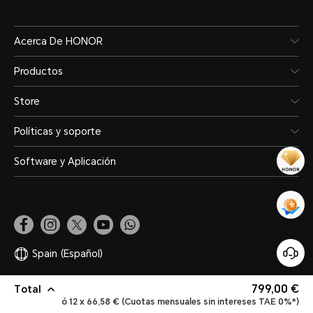
Acerca De HONOR
Productos
Store
Políticas y soporte
Software y Aplicación
Spain
(Español)
799,00 €
Total
Mapa del sitio
Declaración de privacidad
Términos de uso
Legal
ó 12 x 66,58 € (Cuotas mensuales sin intereses TAE 0%*)
Política de cookies