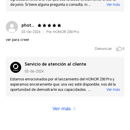
de junio. Si tiene alguna pregunta o consulta, no dude en
Ver más
contactarnos por correo electrónico: es.support@honor.com
photo*****@gmail.com
03-06-2024
Por HONOR 200 Pro
ver para creer
Denunciar
0
Servicio de atención al cliente
03-06-2024
Estamos emocionados por el lanzamiento del HONOR 200 Pro y
esperamos sinceramente que, una vez esté disponible, nos dé la
oportunidad de demostrarle sus capacidades. Confiamos en que
Ver más
le encantará lo que tenemos preparado y esperamos ganar su
confianza con nuestro producto.
Ver más