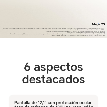
*Con un diseño de esquinas redondeadas en la pantalla, la diagonal de la pantalla es de 12,1 pulgadas cuando se mide según el rectángulo estándar (el área visible real es ligeramente menor.)
La pantalla admite una frecuencia de refresco máxima de 120 Hz.
La frecuencia de actualización puede variar en función de la interfaz de la aplicación y de la pantalla del juego.
El producto no es un dispositivo médico y no tiene función terapéutica.
*Las Aplicaciones compatibles aún se están adaptando. La experiencia del usuario puede variar ligeramente en función de cada aplicación. Por favor, consulte la experiencia real.
*Las imágenes de los productos se proporcionan sólo como referencia, consulte los productos reales.
6 aspectos
destacados
Pantalla de 12,1" con protección ocular,