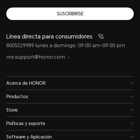
Carga estándar
SUSCRIBIRSE
HONOR SuperCharge de 35
Línea directa para consumidores
*La potencia de carga real puede v
8005229989 lunes a domingo: 09:00 am-09:00 pm
inteligente según diferentes escena
mx.support@honor.com
situaciones reales.
Acerca de HONOR
Productos
Store
Políticas y soporte
Red
Software y Aplicación