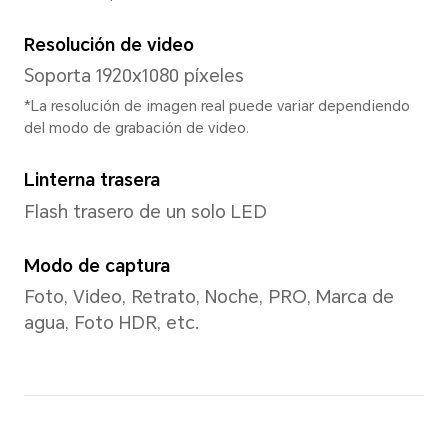
Modelo de CPU
Qualcomm Snapdragon 685
Tipo de CPU
Ocho núcleos
Frecuencia dominante de C
4xCortex-A73 2,8 GHz + 4xC
GHz