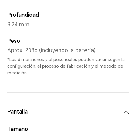
Dorado duna
,
Negro
Dimensiones y Peso
Altura