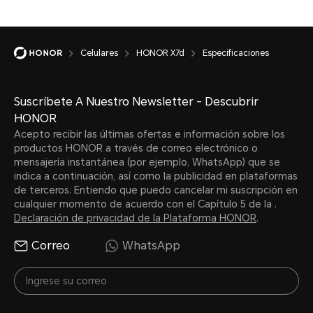
Tipo
Celulares
HONOR X7d
Especificaciones
Batería de polímero de iones 
Suscríbete A Nuestro Newsletter - Descubrir
HONOR
Carga por cable
Acepto recibir las últimas ofertas e información sobre los
productos HONOR a través de correo electrónico o
Soporta hasta 35 W (11 V/3,2
mensajería instantánea (por ejemplo, WhatsApp) que se
indica a continuación, así como la publicidad en plataformas
SuperCharge.
de terceros. Entiendo que puedo cancelar mi suscripción en
cualquier momento de acuerdo con el Capítulo 5 de la .
Declaración de privacidad de la Plataforma HONOR
.
*La potencia de carga real puede v
Correo
WhatsApp
inteligente según diferentes escena
situaciones reales.