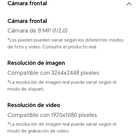
GPU
Adreno GPU A610
Sistema
Sistema operativo