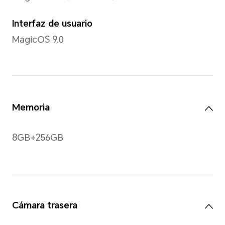
TFTLCD
Resolución
720*1610
*La resolución se mide como un rec
lo tanto, los píxeles efectivos son
Gestos
Admite gestos multitáctiles
puntos de contacto