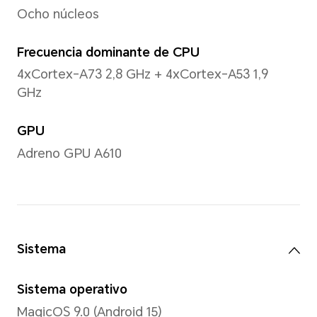
6,77 pulgadas
Con un diseño de esquinas redondead
longitud diagonal de la pantalla es
cuando se mide de acuerdo con el 
(el área de visualización real es li
Colores
16,7 millones de colores
Tipo