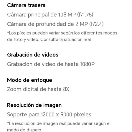
Brightness
850 nits (HBM) / 700 nits (típ.
Procesador