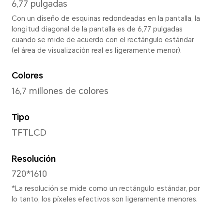
166,89 mm
Base
76,8 mm
Profundidad
8,24 mm
Peso
Aprox. 208g (incluyendo la ba