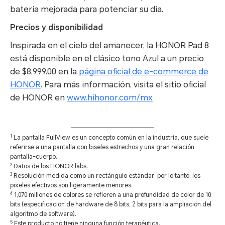
batería mejorada para potenciar su día.
Precios y disponibilidad
Inspirada en el cielo del amanecer, la HONOR Pad 8
está disponible en el clásico tono Azul a un precio
de $8,999.00 en la
página oficial de e-commerce de
HONOR
. Para más información, visita el sitio oficial
de HONOR en
www.hihonor.com/mx
1
La pantalla FullView es un concepto común en la industria, que suele
referirse a una pantalla con biseles estrechos y una gran relación
pantalla-cuerpo.
2
Datos de los HONOR labs.
3
Resolución medida como un rectángulo estándar; por lo tanto, los
pixeles efectivos son ligeramente menores.
4
1,070 millones de colores se refieren a una profundidad de color de 10
bits (especificación de hardware de 8 bits, 2 bits para la ampliación del
algoritmo de software).
5
Este producto no tiene ninguna función terapéutica.