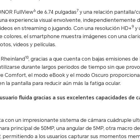
6
7
ONOR FullView
de 6.74 pulgadas
y una relación pantalla/
a experiencia visual envolvente, independientemente de 
9
videos en streaming o jugando. Con una resolución HD+
y 
de colores, el smartphone muestra imágenes con una clari
otos, videos y películas.
10
 Rheinland
, gracias a que cuenta con bajas emisiones de lu
lizarse durante largos periodos de tiempo sin que provoqu
e Comfort, el modo eBook y el modo Oscuro proporcionan
n la pantalla para reducir aún más la fatiga ocular.
usuario fluida gracias a sus excelentes capacidades de 
 con un impresionante sistema de cámara cuádruple ultra 
ra principal de 50MP, una angular de 5MP, otra macro de
, permitiendo a los usuarios capturar sus momentos memo