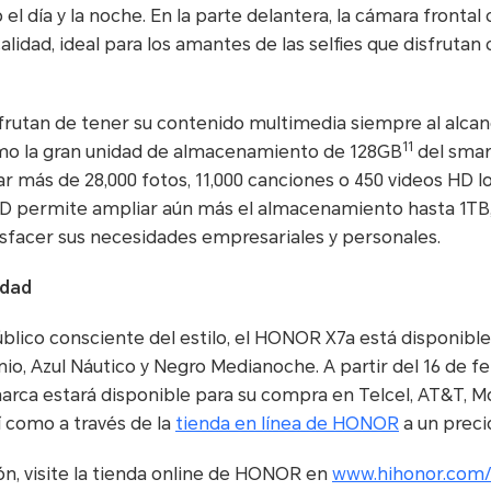
 el día y la noche. En la parte delantera, la cámara frontal
calidad, ideal para los amantes de las selfies que disfruta
sfrutan de tener su contenido multimedia siempre al alc
11
mo la gran unidad de almacenamiento de 128GB
del smart
r más de 28,000 fotos, 11,000 canciones o 450 videos HD 
SD permite ampliar aún más el almacenamiento hasta 1TB,
tisfacer sus necesidades empresariales y personales.
idad
blico consciente del estilo, el HONOR X7a está disponibl
anio, Azul Náutico y Negro Medianoche. A partir del 16 de f
rca estará disponible para su compra en Telcel, AT&T, Mov
í como a través de la
tienda en línea de HONOR
a un precio
n, visite la tienda online de HONOR en
www.hihonor.com