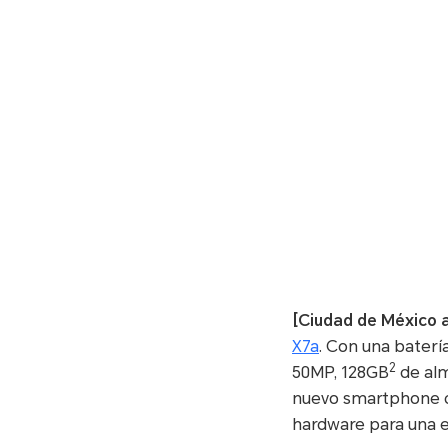
[Ciudad de México a
X7a
. Con una baterí
2
50MP, 128GB
de alm
nuevo smartphone de
hardware para una e