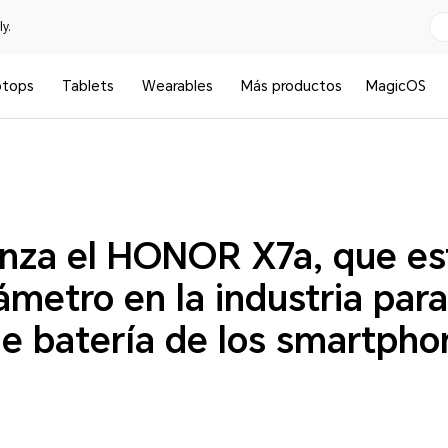
y.
ptops
Tablets
Wearables
Más productos
MagicOS
za el HONOR X7a, que es
metro en la industria para
de batería de los smartpho