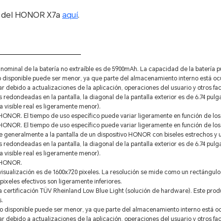
 del HONOR X7a
aquí
.
 nominal de la batería no extraíble es de 5900mAh. La capacidad de la batería p
 disponible puede ser menor, ya que parte del almacenamiento interno está oc
debido a actualizaciones de la aplicación, operaciones del usuario y otros fa
redondeadas en la pantalla, la diagonal de la pantalla exterior es de 6.74 pulg
a visible real es ligeramente menor).
HONOR. El tiempo de uso específico puede variar ligeramente en función de los 
HONOR. El tiempo de uso específico puede variar ligeramente en función de los 
generalmente a la pantalla de un dispositivo HONOR con biseles estrechos y un
redondeadas en la pantalla, la diagonal de la pantalla exterior es de 6.74 pulg
a visible real es ligeramente menor).
s HONOR.
isualización es de 1600x720 pixeles. La resolución se mide como un rectángulo
ixeles efectivos son ligeramente inferiores.
a certificación TÜV Rheinland Low Blue Light (solución de hardware). Este pro
s.
 disponible puede ser menor, ya que parte del almacenamiento interno está oc
debido a actualizaciones de la aplicación, operaciones del usuario y otros fa