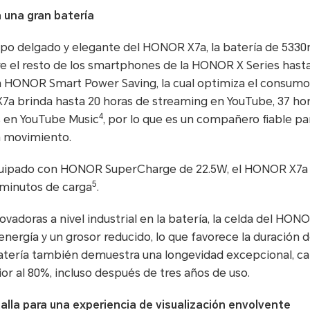
 una gran batería
rpo delgado y elegante del HONOR X7a, la batería de 533
e el resto de los smartphones de la HONOR X Series hasta l
a HONOR Smart Power Saving, la cual optimiza el consumo
a brinda hasta 20 horas de streaming en YouTube, 37 hor
4
s en YouTube Music
, por lo que es un compañero fiable pa
 movimiento.
quipado con HONOR SuperCharge de 22.5W, el HONOR X7a 
5
 minutos de carga
.
vadoras a nivel industrial en la batería, la celda del HO
ergía y un grosor reducido, lo que favorece la duración de
 batería también demuestra una longevidad excepcional, 
or al 80%, incluso después de tres años de uso.
lla para una experiencia de visualización envolvente