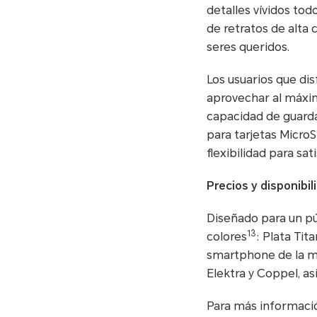
detalles vívidos todo
de retratos de alta 
seres queridos.
Los usuarios que di
aprovechar al máxi
capacidad de guarda
para tarjetas Micro
flexibilidad para sa
Precios y disponibil
Diseñado para un pú
13
colores
: Plata Tit
smartphone de la ma
Elektra y Coppel, as
Para más informació