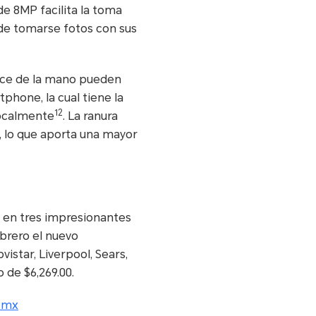
 de 8MP facilita la toma
n de tomarse fotos con sus
ance de la mano pueden
phone, la cual tiene la
12
localmente
. La ranura
 lo que aporta una mayor
e en tres impresionantes
ebrero el nuevo
istar, Liverpool, Sears,
 de $6,269.00.
/mx