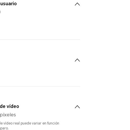
 usuario
0
de vídeo
 píxeles
e vídeo real puede variar en función
paro.