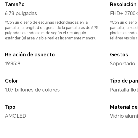
Tamaño
Resolución
6,78 pulgadas
FHD+ 2700×
*Con un diseño de esquinas redondeadas en la
*Con un diseño
pantalla, la longitud diagonal de la pantalla es de 6,78
pantalla, la res
pulgadas cuando se mide según el rectángulo
píxeles cuando 
estándar (el área visible real es ligeramente menor).
(el área visible
Relación de aspecto
Gestos
19.85:9
Soportado
Color
Tipo de pan
1.07 billones de colores
Pantalla fl
Tipo
Material del
AMOLED
Vidrio alum