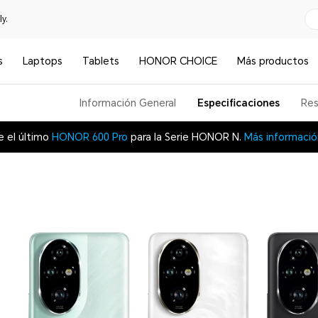
y.
s
Laptops
Tablets
HONOR CHOICE
Más productos
Información General
Especificaciones
Re
e el último
HONOR 600 Pro
para la Serie HONOR N.
Más informació