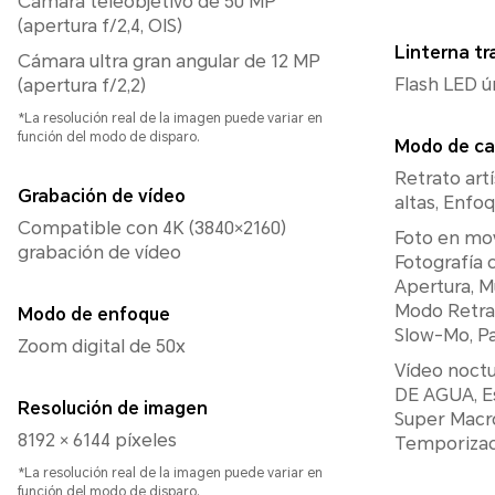
Cámara teleobjetivo de 50 MP
(apertura f/2,4, OIS)
Linterna tr
Cámara ultra gran angular de 12 MP
Flash LED ú
(apertura f/2,2)
*La resolución real de la imagen puede variar en
función del modo de disparo.
Modo de ca
Retrato art
Grabación de vídeo
altas, Enfoq
Compatible con 4K (3840×2160)
Foto en mo
grabación de vídeo
Fotografía 
Apertura, M
Modo Retrat
Modo de enfoque
Slow-Mo, P
Zoom digital de 50x
Vídeo noctu
DE AGUA, E
Resolución de imagen
Super Macro
8192 × 6144 píxeles
Temporizad
*La resolución real de la imagen puede variar en
función del modo de disparo.