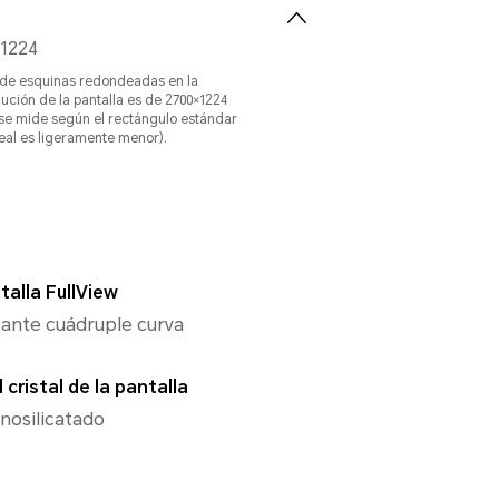
1224
 de esquinas redondeadas en la
olución de la pantalla es de 2700×1224
se mide según el rectángulo estándar
 real es ligeramente menor).
talla FullView
otante cuádruple curva
 cristal de la pantalla
inosilicatado