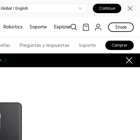
Global / English
Continue
Robotics
Soporte
Explorar
Store
señas
Preguntas y respuestas
Soporte
Comprar
n