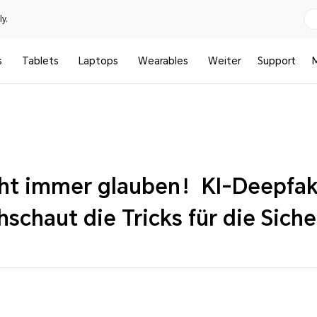
y.
s
Tablets
Laptops
Wearables
Weiter
Support
icht immer glauben！KI-Deepfa
hschaut die Tricks für die Siche