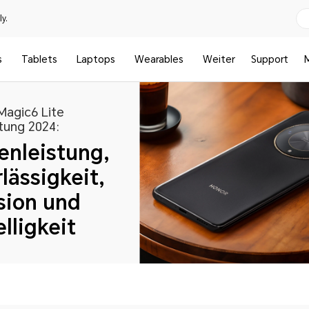
y.
s
Tablets
Laptops
Wearables
Weiter
Support
agic6 Lite
tung 2024:
enleistung,
lässigkeit,
sion und
lligkeit