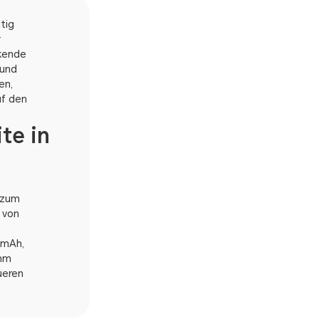
tig
r
ckende
 und
en,
uf den
te in
 zum
 von
0 mAh,
 nm
ueren