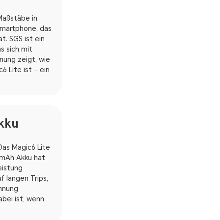
Maßstäbe in
 Smartphone, das
t. SGS ist ein
s sich mit
nung zeigt, wie
 Lite ist – ein
kku
as Magic6 Lite
0 mAh Akku hat
eistung
 langen Trips,
chnung
abei ist, wenn