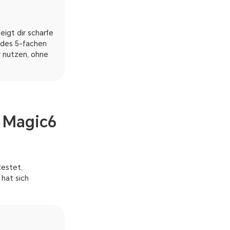
igt dir scharfe
k des 5-fachen
 nutzen, ohne
 Magic6
testet,
 hat sich