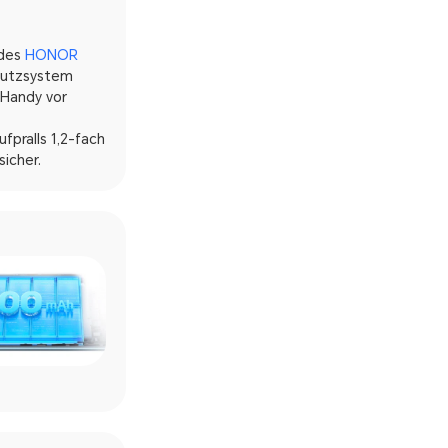
 des
HONOR
chutzsystem
 Handy vor
pralls 1,2-fach
icher.