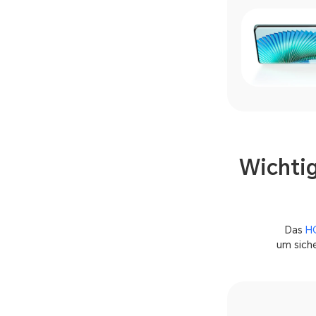
Wichti
Das
H
um siche