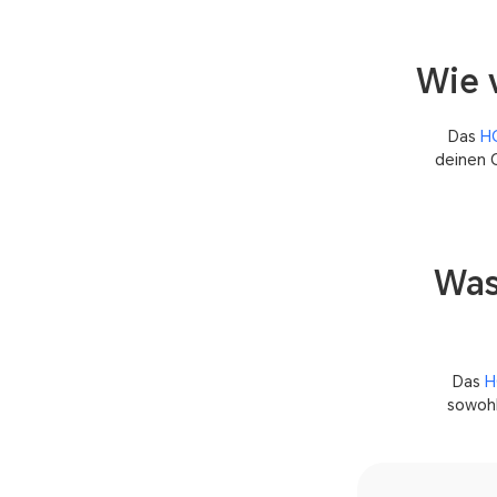
Wie 
Das
H
deinen G
Was
Das
H
sowohl