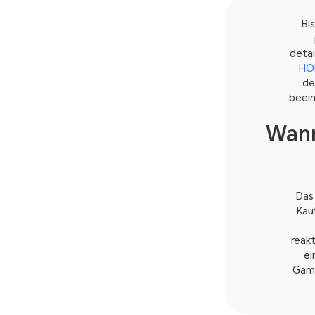
Bi
detai
HO
de
beein
Wann
Da
Kau
reakt
ei
Gami