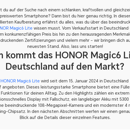
st du auf der Suche nach einem schlanken, kraftvollen und gleichzei
preiswerten Smartphone? Dann bist du hier genau richtig. In diese
llierten Kaufberatung erfährst du alles, was du über das beeindru
NOR Magic6 Lite
wissen musst. Vom Verkaufsstart in Deutschland
m konkurrenzfähigen Preis bis hin zu den herausragenden Merkmal
druckenden Zertifizierungen und vielem mehr – wir bringen dich a
neuesten Stand. Also, lass uns starten!
 kommt das HONOR Magic6 Li
Deutschland auf den Markt?
s
HONOR Magic6 Lite
wird seit dem 15. Januar 2024 in Deutschland
f angeboten. Dieses leistungsstarke Smartphone bietet eine Fülle
Funktionen für deinen Alltag. Zu den Highlights zählen ein extrem
ionsschnelles Display mit Fallschutz, ein langlebiger Akku mit 530
ne beeindruckende 108-Megapixel-Kamera und ein modernster 4
ng-Chipsatz. In den nächsten Abschnitten werfen wir einen gena
Blick auf die Details dieser einzelnen Features.