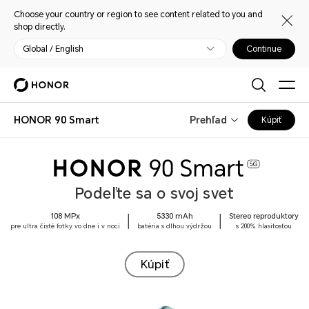
Choose your country or region to see content related to you and
shop directly.
Global / English
Continue
HONOR 90 Smart
Prehľad
Kúpiť
Podeľte sa o svoj svet
108 MPx
5330 mAh
Stereo reproduktory
pre ultra čisté fotky vo dne i v noci
batéria s dlhou výdržou
s 200% hlasitosťou
Kúpiť