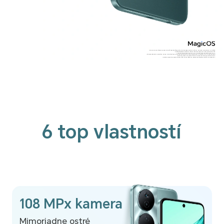
*Údaj 108 Mpx sa vzťahuje na hlavný snímač zadného fotoaparátu, ktorý je podporovaný len v režime HIGH-RES s algoritmom AI. Skutočné
rozlíšenie fotografií sa môže v rôznych režimoch snímania a v rôznom prostredí líšiť.
*Typická hodnota batérie je 5330 mAh a menovitá kapacita batérie je 5230 mAh.
*Údaje pochádzajú z laboratória HONOR. Pri hlasitosti 200 % je potrebné zapnúť režim extra hlasitosti 200 % v porovnaní s 15. úrovňou hlasitosti
rovnakého modelu. Skúsenosti s funkciou výrobku závisia od skutočnej situácie.
*Obrázky produktov a obsah displeja slúžia len ako referencia, podrobnosti nájdete v skutočných produktoch.
6 top vlastností
108 MPx kamera
Mimoriadne ostré