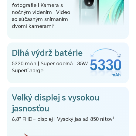
fotografie | Kamera s
nočným videním | Video
so súčasným snímaním
dvomi kamerami
2
Dlhá výdrž batérie
5330 mAh | Super odolná | 35W
SuperCharge
1
Veľký displej s vysokou
jasnosťou
6,8" FHD+ displej | Vysoký jas až 850 nitov
3