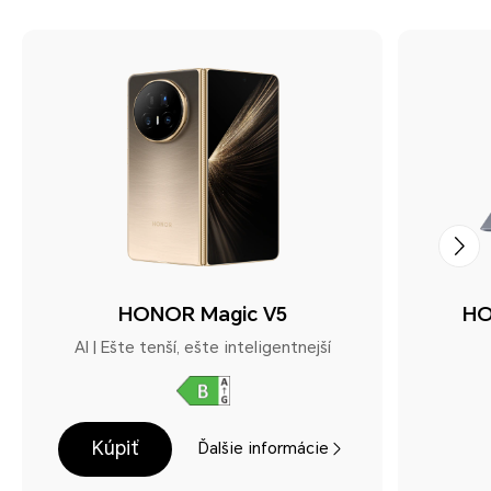
HONOR Magic V5
HO
AI | Ešte tenší, ešte inteligentnejší
Kúpiť
Ďalšie informácie