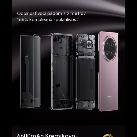
Odolnosť voči pádom z 2 metrov
1
166% komplexná spoľahlivosť
2
6600mAh Kremíkovo-