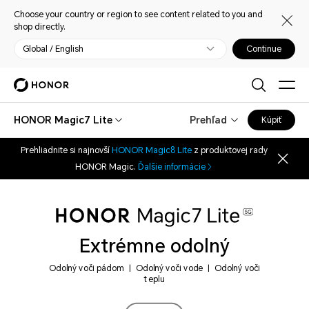
Choose your country or region to see content related to you and
shop directly.
Global / English
Continue
HONOR Magic7 Lite
Prehľad
Kúpiť
Prehliadnite si najnovší
HONOR Magic8 Lite
z produktovej rady
HONOR Magic.
Ďalšie informácie
Extrémne odolný
Odolný voči pádom | Odolný voči vode | Odolný voči
teplu