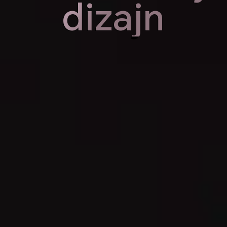
dizajn
dizajn