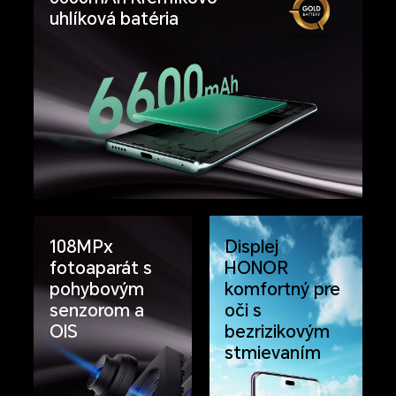
uhlíková batéria
108MPx
Displej
fotoaparát s
HONOR
pohybovým
komfortný pre
senzorom a
oči s
OIS
bezrizikovým
stmievaním