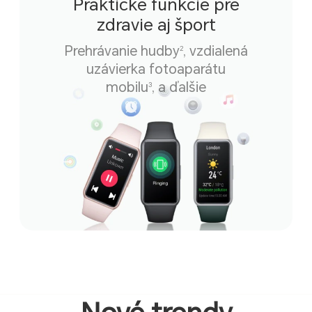
Praktické funkcie pre
zdravie aj šport
Prehrávanie hudby
, vzdialená
2
uzávierka fotoaparátu
mobilu
, a ďalšie
3