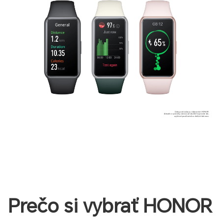
Dáta pochádzajú z laboratórií HONOR.
Aktuálne výsledky závisia od okolitého prostredia,
zvyklostí používateľa a ďalších faktorov.
Prečo si vybrať HONOR