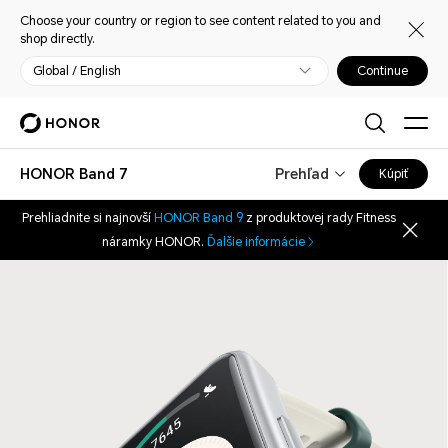
Choose your country or region to see content related to you and
shop directly.
Global / English
Continue
HONOR Band 7
Prehľad
Kúpiť
Prehliadnite si najnovší
HONOR Band 9
z produktovej rady Fitness
náramky HONOR.
Ďalšie informácie