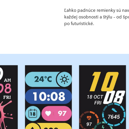
Ľahko padnúce remienky sú navr
každej osobnosti a štýlu – od š
po futuristické.