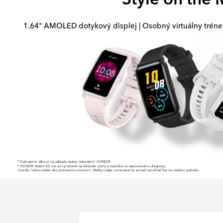
1.64" AMOLED dotykový displej | Osobný virtuálny tréner
* Zobrazené dáta sú na základe testov laboratórií HONOR
* HONOR Watch ES nie sú vyrobené na lekárske účely a neslúžia na stanovovanie diagnózy,
chorôb, liekov alebo ako prevencia ochorení. Všetky údaje a merania by sa mali používať iba na osobnú potrebu.