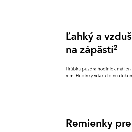
Ľahký a vzdu
na zápästí
2
Hrúbka puzdra hodiniek má len 
mm. Hodinky vďaka tomu dokonal
Remienky pre 