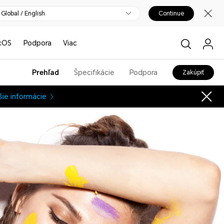
Global / English
Continue
cOS
Podpora
Viac
Prehľad
Špecifikácie
Podpora
Zakúpiť
šie informácie