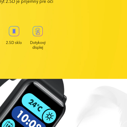
ryt 2.5D je príjemný pre oči
2.5D sklo
Dotykový
displej