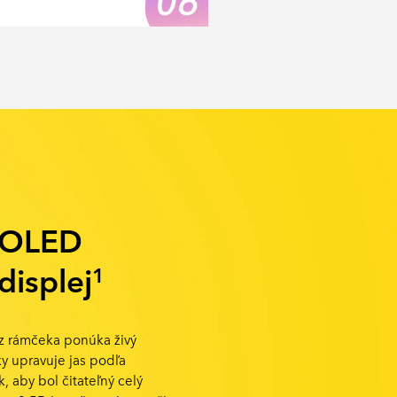
MOLED
displej
1
ez rámčeka ponúka živý
ky upravuje jas podľa
k, aby bol čitateľný celý