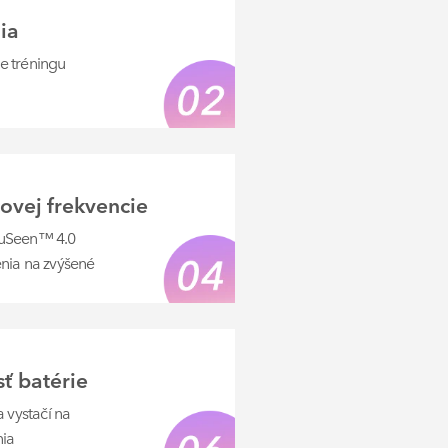
ia
e tréningu
ovej frekvencie
ruSeen™ 4.0
nia na zvýšené
ť batérie
 vystačí na
nia