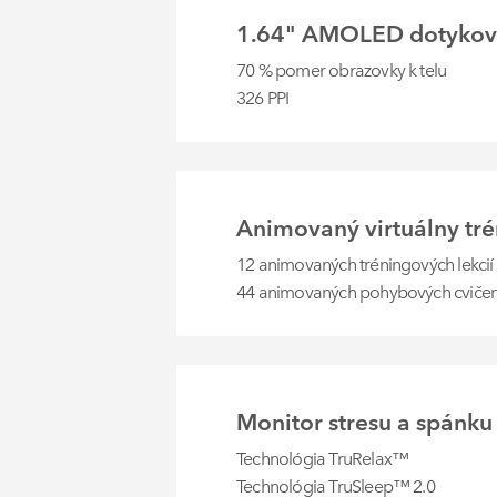
1.64" AMOLED dotykový
70 % pomer obrazovky k telu
326 PPI
Animovaný virtuálny tré
12 animovaných tréningových lekcií
44 animovaných pohybových cvičen
Monitor stresu a spánku
Technológia TruRelax™
Technológia TruSleep™ 2.0