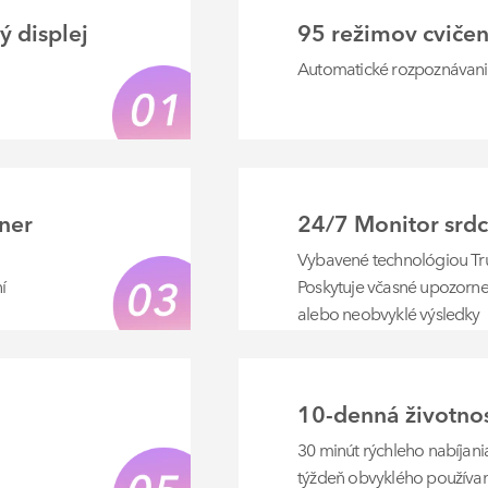
 displej
95 režimov cvičen
Automatické rozpoznávani
ner
24/7 Monitor srdc
Vybavené technológiou T
í
Poskytuje včasné upozorne
alebo neobvyklé výsledky
10-denná životnos
30 minút rýchleho nabíjania
týždeň obvyklého používa