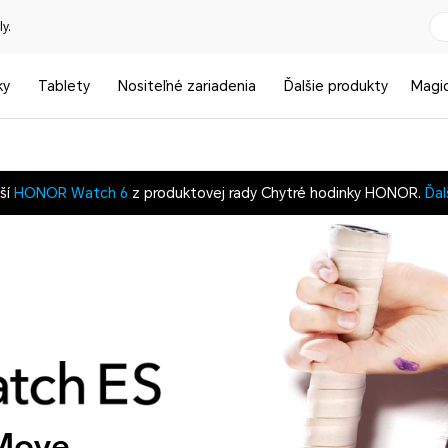
y.
ky
Tablety
Nositeľné zariadenia
Ďalšie produkty
Magi
vší
HONOR Watch 6
z produktovej rady Chytré hodinky HONOR.
Ďal
 Move