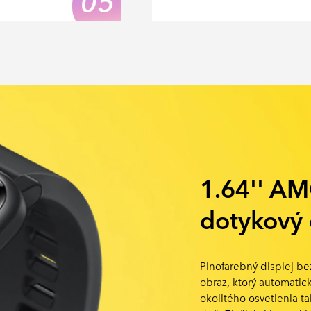
1.64'' A
dotykový 
Plnofarebný displej b
obraz, ktorý automatic
okolitého osvetlenia ta