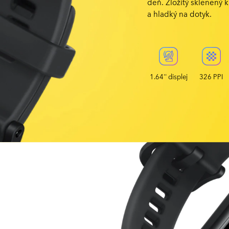
deň. Zložitý sklenený k
a hladký na dotyk.
1.64'' displej
326 PPI