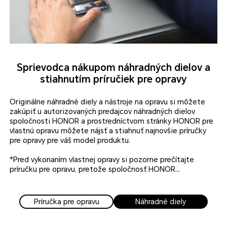
Sprievodca nákupom náhradných dielov a
stiahnutím príručiek pre opravy
Originálne náhradné diely a nástroje na opravu si môžete
zakúpiť u autorizovaných predajcov náhradných dielov
spoločnosti HONOR a prostredníctvom stránky HONOR pre
vlastnú opravu môžete nájsť a stiahnuť najnovšie príručky
pre opravy pre váš model produktu.
*Pred vykonaním vlastnej opravy si pozorne prečítajte
príručku pre opravu, pretože spoločnosť HONOR
nezodpovedá za žiadne straty a škody spôsobené
nedodržaním postupu v príručke pre opravu zo strany vás
alebo akejkoľvek spriaznenej strany.
Príručka pre opravu
Náhradné diely