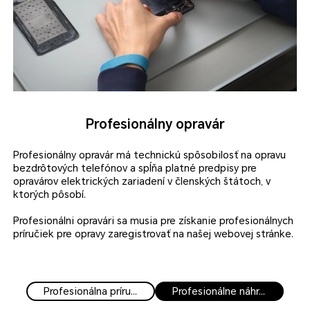
Profesionálny opravár
Profesionálny opravár má technickú spôsobilosť na opravu
bezdrôtových telefónov a spĺňa platné predpisy pre
opravárov elektrických zariadení v členských štátoch, v
ktorých pôsobí.
Profesionálni opravári sa musia pre získanie profesionálnych
príručiek pre opravy zaregistrovať na našej webovej stránke.
Profesionálni opravári si môžu zakúpiť ďalšie originálne
náhradné diely od autorizovaných predajcov náhradných
dielov spoločnosti HONOR.
Profesionálna príručka pre opravu
Profesionálne náhradné diely