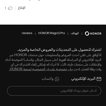
الإبلاغ
1
الهواتف
HONOR Magic5 Pro
reviews
اشترك للحصول على التحديثات والعروض الخاصة والمزيد.
أنا أوافق على تلقي أحدث العروض والمعلومات حول منتجات HONOR عبر
البريد الإلكتروني أو المراسلة الفورية (على سبيل المثال، واتساب) الموضحة أدناه
والإعلانات على منصات طرف ثالث. أنا أدرك أنه بإمكاني إلغاء الاشتراك في أي
وقت وفقًا للفصل 6 من
بيان خصوصية علىبيان الخصوصية لمنصة HONOR‬.
البريد الإلكتروني
واتساب