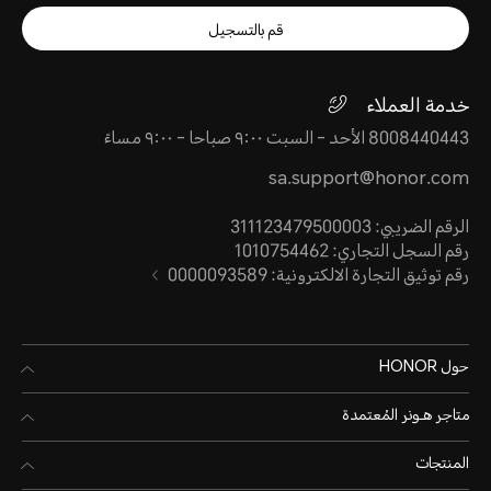
قم بالتسجيل
خدمة العملاء
8008440443 الأحد - السبت ٩:٠٠ صباحا - ٩:٠٠ مساءً
sa.support@honor.com
الرقم الضريبي: 311123479500003
رقم السجل التجاري: 1010754462
رقم توثيق التجارة الالكترونية: 0000093589
حول HONOR
متاجر هـونر المُعتمدة
المنتجات