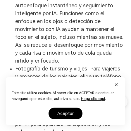
autoenfoque instantáneo y seguimiento
inteligente por IA. Funciones como el
enfoque en los ojos o detección de
movimiento con IA ayudan a mantener el
foco en el sujeto, incluso mientras se mueve.
Así se reduce el desenfoque por movimiento
y cada risa o movimiento de cola queda
nítido y enfocado.
Fotografía de turismo y viajes: Para viajeros
y amantes de los paisajes, elige un teléfono
con lentes telefoto para fotografiar
monumentos lejanos con claridad y lentes
Este sitio utiliza cookies. Al hacer clic en ACEPTAR o continuar
navegando por este sitio, autoriza su uso.
Haga clic aquí
.
ultra gran angular para capturar escenas
panorámicas sin distorsión. Además, busca
aceptar
teléfonos con reconocimiento de escenas
por IA para optimizar la exposición y los