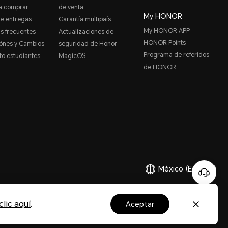
a comprar
de venta
My HONOR
de entregas
Garantía multipaís
My HONOR APP
s frecuentes
Actualizaciones de
HONOR Points
ónes y Cambios
seguridad de Honor
Programa de referidos
o estudiantes
MagicOS
de HONOR
México
(Español)
Copyright ©HONOR 2017-2026.Reservados todos los derechos.
lic aquí
.
aceptar