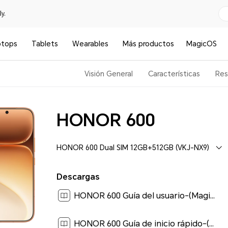
y.
ptops
Tablets
Wearables
Más productos
MagicOS
Visión General
Características
Res
HONOR 600
HONOR 600 Dual SIM 12GB+512GB (VKJ-NX9)
Descargas
HONOR 600 Guía del usuario-(MagicOS 10_01,es-us)[ 1.4M ]
HONOR 600 Guía de inicio rápido-(MagicOS10.0_01,VKJ-NX9,es-us)[ 0.2M ]