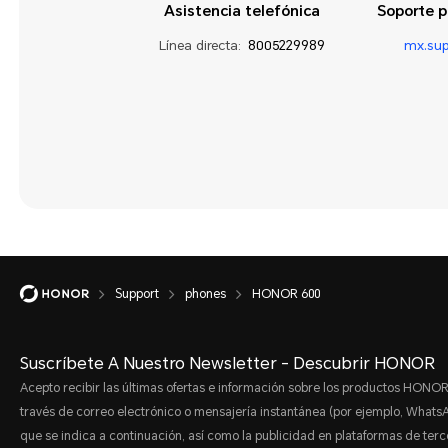
Asistencia telefónica
Soporte p
Aplicaciones y
notificaciones
Línea directa:
8005229989
mx.su
Asistencia inteligente
Aspecto y pantalla
Batería y carga
Conexión del
dispositivo
Cámara
Cámara y sensor
Support
phones
HONOR 600
Funciones atractivas
Suscríbete A Nuestro Newsletter - Descubrir HONOR
Galería
Acepto recibir las últimas ofertas e información sobre los productos HONOR
Gestor
través de correo electrónico o mensajería instantánea (por ejemplo, Whats
que se indica a continuación, así como la publicidad en plataformas de terc
Gestos y operación