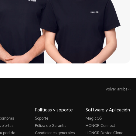
Volver arriba
Políticas y soporte
Software y Aplicación
 compras
Soporte
MagicOS
 ofertas
Póliza de Garantía
HONOR Connect
tu pedido
Condiciones generales
HONOR Device Clone