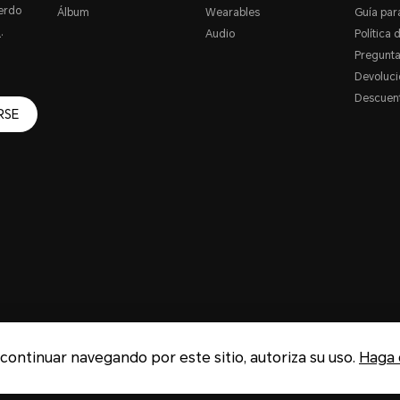
erdo
Álbum
Wearables
Guía par
R
.
Audio
Política 
Pregunta
Devoluci
Descuent
RSE
o continuar navegando por este sitio, autoriza su uso.
Haga c