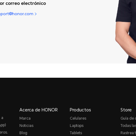
or correo electrónico
pport@honor.com
Acerca de HONOR
Productos
Store
 a
Marca
Celulares
Guía de
App)
Noticias
Laptops
Todas las
eros.
Blog
Tablets
Rastrea 