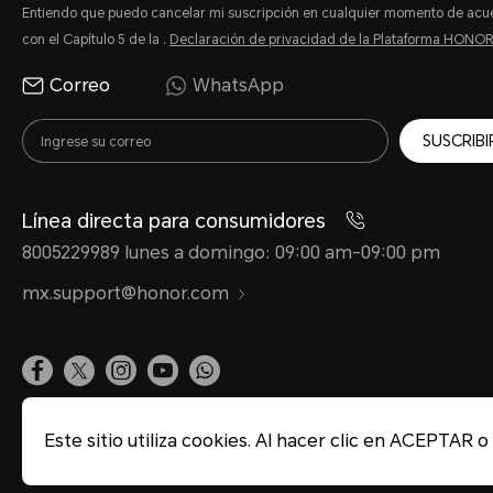
Entiendo que puedo cancelar mi suscripción en cualquier momento de acu
Marcación
con el Capítulo 5 de la .
Declaración de privacidad de la Plataforma HONO
Mensajes
Correo
WhatsApp
Otra información
SUSCRIBI
Pantalla principal
Puertos y botones
Línea directa para consumidores
8005229989 lunes a domingo: 09:00 am-09:00 pm
Seguridad y
privacidad
mx.support@honor.com
Sonido y pantalla
Utilidades
Video
Mapa del sitio
Términos de uso
Declaración de privacidad
Política de cookies
Este sitio utiliza cookies. Al hacer clic en ACEPTAR 
Wi-Fi y red