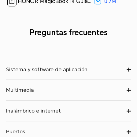
0.7M
HONOR MagicBook 14 Guía del usuario-(NMH-WDQ9HN,win11,01,es-us)[ 0.7M ]
Preguntas frecuentes
Sistema y software de aplicación
Multimedia
Inalámbrico e internet
Puertos