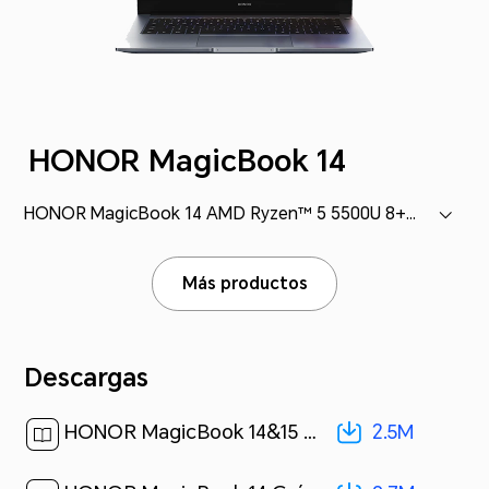
HONOR MagicBook 14
HONOR MagicBook 14 AMD Ryzen™ 5 5500U 8+512 (NMH-WDQ9HN)
Más productos
Descargas
2.5M
HONOR MagicBook 14&15 Guía de inicio rápido(NMH-WDQ9HN,BMH-WFQ9HN,BhR-WAQ9HNR,01,es-US)[ 2.5M ]