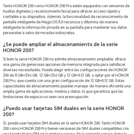
Tanto HONOR 200 como HONOR 200 Pro están equipados con sensores de
huellas digitales y reconocimiento facial para ofrecer acceso rápido y
confiable a su dispositivo. Además, la funcionalidad de reconocimiento de
pantalla inteligente de MagicOS 8.0 reconoce y difumina de manera
inteligente la información privada en su pantalla para mantener sus datos
personales a salvo de miradas indiscretas.
¿Se puede ampliar el almacenamiento de la serie
HONOR 200?
Si bien la serie HONOR 200 no admite almacenamiento ampliable, ofrece
una gama de generosas opciones de memoria integrada para satisfacer
diversas necesidades. Puede elegir entre las configuraciones de HONOR
200 de 8 GB+256 GB, 12 GB+256 GB y 12 GB+512 GB, u optar por el HONOR
200 Pro, que cuenta con una gran configuración de 12 GB+512 GB. Estas
capacidades de almacenamiento pueden manejar de manera eficiente una
amplia gama de aplicaciones, medios y datos, lo que garantiza que las
limitaciones de espacio no sean una preocupación.
¿Puedo usar tarjetas SIM duales en la serie HONOR
200?
Sí, puede usar tarjetas SIM duales en la serie HONOR 200. Tanto HONOR
200 como HONOR 200 Pro tienen versiones de SIM duales compatibles con
una tarjeta Nano-SIM en la primera ranura. En la segunda ranura, tiene la