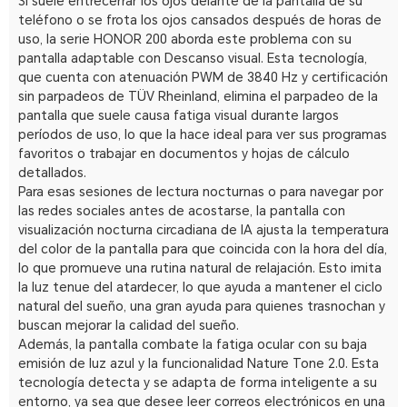
Si suele entrecerrar los ojos delante de la pantalla de su
teléfono o se frota los ojos cansados después de horas de
uso, la serie HONOR 200 aborda este problema con su
pantalla adaptable con Descanso visual. Esta tecnología,
que cuenta con atenuación PWM de 3840 Hz y certificación
sin parpadeos de TÜV Rheinland, elimina el parpadeo de la
pantalla que suele causa fatiga visual durante largos
períodos de uso, lo que la hace ideal para ver sus programas
favoritos o trabajar en documentos y hojas de cálculo
detallados.
Para esas sesiones de lectura nocturnas o para navegar por
las redes sociales antes de acostarse, la pantalla con
visualización nocturna circadiana de IA ajusta la temperatura
del color de la pantalla para que coincida con la hora del día,
lo que promueve una rutina natural de relajación. Esto imita
la luz tenue del atardecer, lo que ayuda a mantener el ciclo
natural del sueño, una gran ayuda para quienes trasnochan y
buscan mejorar la calidad del sueño.
Además, la pantalla combate la fatiga ocular con su baja
emisión de luz azul y la funcionalidad Nature Tone 2.0. Esta
tecnología detecta y se adapta de forma inteligente a su
entorno, ya sea que desee leer correos electrónicos en una