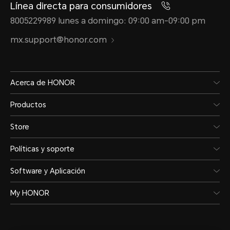
Línea directa para consumidores
IP64
8005229989 lunes a domingo: 09:00 am-09:00 pm
mx.support@honor.com
*El teléfono no es profesionalmente
Es resistente a salpicaduras, al agua
Acerca de HONOR
condiciones normales de uso. Se h
Productos
condiciones controladas de laborator
Store
IP64 de acuerdo con las normas GB
Políticas y soporte
/ IEC 60529 (internacional). La resis
Software y Aplicación
agua y polvo no es permanente, y e
protección puede disminuir debido 
My HONOR