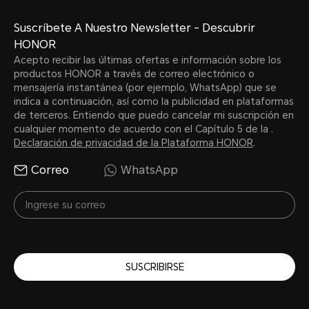
Suscríbete A Nuestro Newsletter - Descubrir
Carg
HONOR
Acepto recibir las últimas ofertas e información sobre los
HON
productos HONOR a través de correo electrónico o
mensajería instantánea (por ejemplo, WhatsApp) que se
de 
indica a continuación, así como la publicidad en plataformas
de terceros. Entiendo que puedo cancelar mi suscripción en
cualquier momento de acuerdo con el Capítulo 5 de la .
Declaración de privacidad de la Plataforma HONOR
.
Correo
WhatsApp
Resistencia al agua y al polv
SUSCRIBIRSE