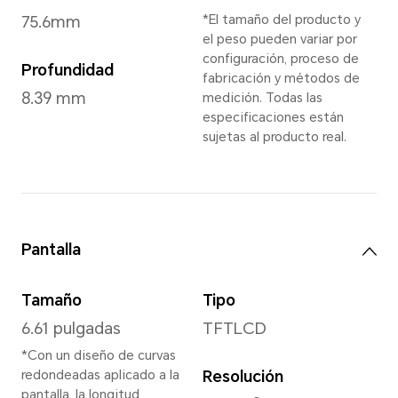
Azul Cian
,
Blanc
*Favor de consultar la dis
Dimensiones y Peso