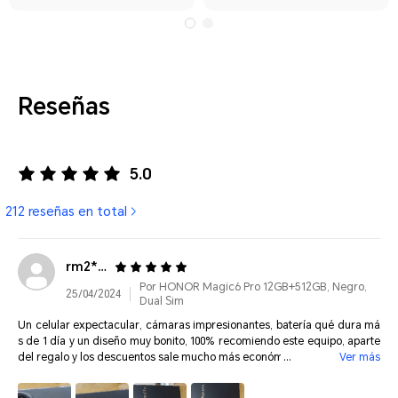
Reseñas
5.0
212 reseñas en total
rm2***@gmail.com
Por HONOR Magic6 Pro 12GB+512GB, Negro,
25/04/2024
Dual Sim
Un celular expectacular, cámaras impresionantes, batería qué dura má
s de 1 día y un diseño muy bonito, 100% recomiendo este equipo, aparte
del regalo y los descuentos sale mucho más económico, funciona con to
Ver más
das las compañías de celular de México lo tengo con telcel y con una es
im de una compañía de la red de altan, trae cargador con entrada qué