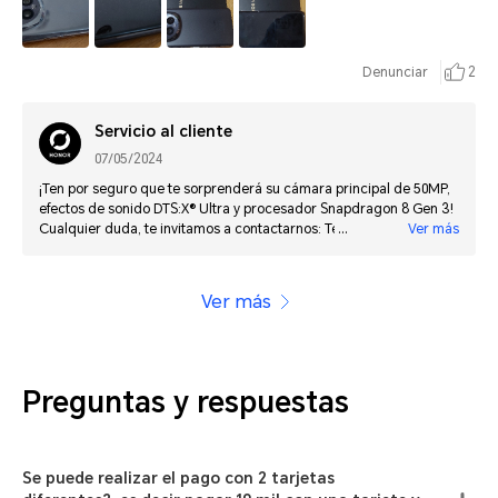
se usa en México, comprenlo sin dudarlo.
Denunciar
2
Servicio al cliente
07/05/2024
¡Ten por seguro que te sorprenderá su cámara principal de 50MP,
efectos de sonido DTS:X® Ultra y procesador Snapdragon 8 Gen 3!
Cualquier duda, te invitamos a contactarnos: Tel: 8005229989.
Ver más
Correo electrónico: mx.support@honor.com Chat en línea:
https://www.honor.com/mx/support/ Horario de atención: lunes a
domingo 9:00 - 21:00 hrs. ¡Estamos para servirte!
Ver más
Preguntas y respuestas
Se puede realizar el pago con 2 tarjetas