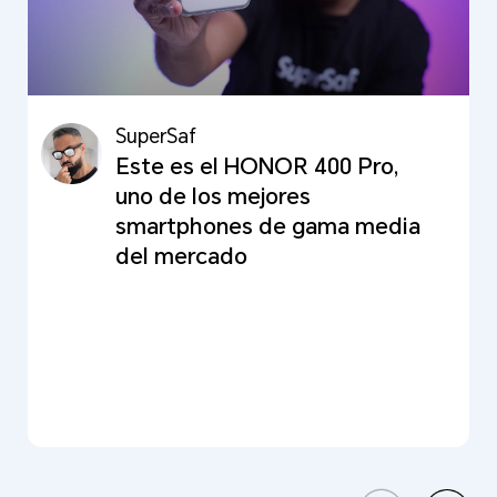
SuperSaf
The Tech Chap
Este es el HONOR 400 Pro,
La serie HONOR 400 será la
uno de los mejores
mejor gama media de
smartphones de gama media
teléfonos del 2025
del mercado