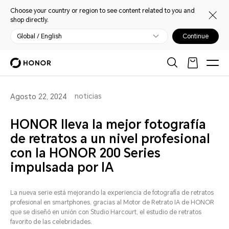
Choose your country or region to see content related to you and
shop directly.
Global / English
Continue
noticias
Agosto 22, 2024
HONOR lleva la mejor fotografía
de retratos a un nivel profesional
con la HONOR 200 Series
impulsada por IA
La nueva serie está mejorando la experiencia de fotografía de retratos
profesional en smartphones, gracias al Motor de Retrato IA de HONOR
que se diseñó en unión con Studio Harcourt, el estudio de retratos
favorito de las celebridades.