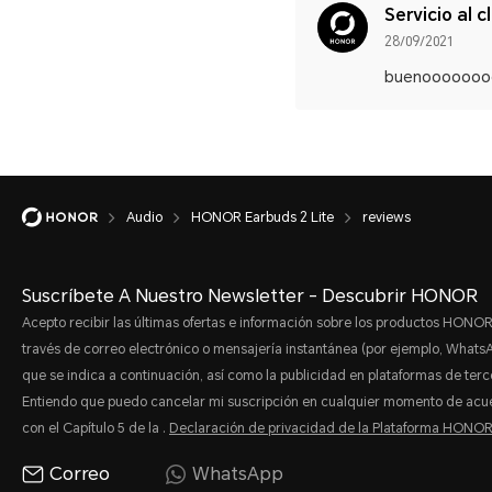
Servicio al c
28/09/2021
buenooooooo
Audio
HONOR Earbuds 2 Lite
reviews
Suscríbete A Nuestro Newsletter - Descubrir HONOR
Acepto recibir las últimas ofertas e información sobre los productos HONOR
través de correo electrónico o mensajería instantánea (por ejemplo, Whats
que se indica a continuación, así como la publicidad en plataformas de terc
Entiendo que puedo cancelar mi suscripción en cualquier momento de acu
con el Capítulo 5 de la .
Declaración de privacidad de la Plataforma HONO
Correo
WhatsApp