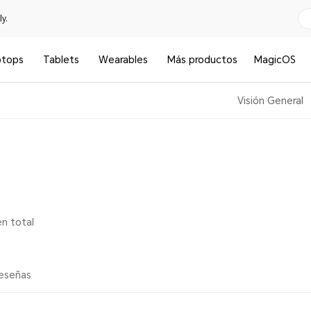
y.
ptops
Tablets
Wearables
Más productos
MagicOS
Visión General
en total
reseñas