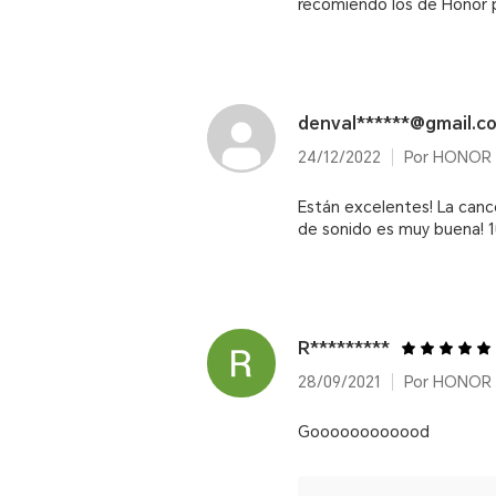
recomiendo los de Honor p
denval******@gmail.c
24/12/2022
Por HONOR E
Están excelentes! La cance
de sonido es muy buena!
R*********
28/09/2021
Por HONOR E
Goooooooooood