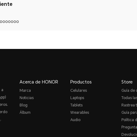
liente
ooooooo
Acerca de HONOR
Productos
Store
 a
Marca
Celulares
Guía de
App)
Noticias
Laptops
Todas las
eros.
Blog
Tablets
Rastrea 
erdo
Álbum
Wearables
Guía par
R
.
Audio
Política 
Pregunta
Devoluci