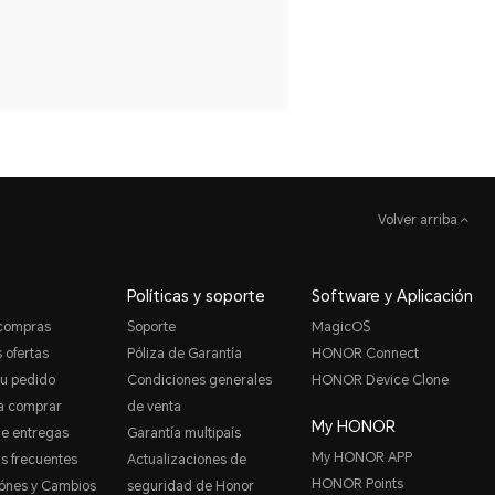
Volver arriba
Políticas y soporte
Software y Aplicación
 compras
Soporte
MagicOS
 ofertas
Póliza de Garantía
HONOR Connect
tu pedido
Condiciones generales
HONOR Device Clone
a comprar
de venta
My HONOR
de entregas
Garantía multipaís
My HONOR APP
s frecuentes
Actualizaciones de
HONOR Points
ónes y Cambios
seguridad de Honor