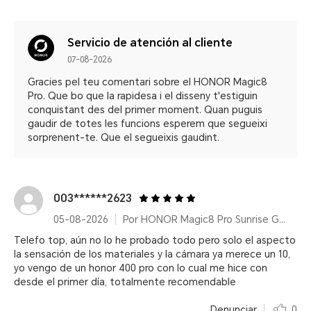
Servicio de atención al cliente
07-08-2026
Gracies pel teu comentari sobre el HONOR Magic8
Pro. Que bo que la rapidesa i el disseny t'estiguin
conquistant des del primer moment. Quan puguis
gaudir de totes les funcions esperem que segueixi
sorprenent-te. Que el segueixis gaudint.
003******2623
05-08-2026
Por HONOR Magic8 Pro Sunrise Gold/ 12+512GB/ Snapdragon® 8 Elite Gen 5/ 200MP/ 6270mAh/ IP68/IP69/IP69K
Telefo top, aún no lo he probado todo pero solo el aspecto
la sensación de los materiales y la cámara ya merece un 10,
yo vengo de un honor 400 pro con lo cual me hice con
desde el primer día, totalmente recomendable
Denunciar
0