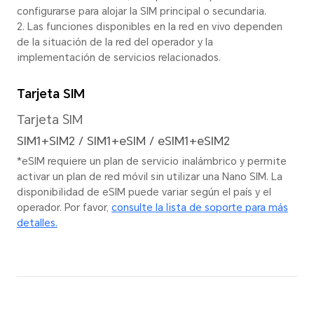
zoom digital de 200x
Mod
esta
Resolución de imagen
EIS 
16320 × 12288 píxeles
*La resolución real de la
imagen puede variar según
el modo de disparo.