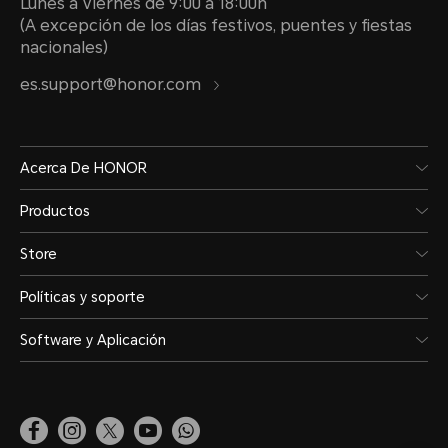
Lunes a Viernes de 9:00 a 18:00h
desempeño de protección puede di
(A excepción de los días festivos, puentes y fiestas
nacionales)
desgaste habitual.
es.support@honor.com
Acerca De HONOR
Productos
Store
Red móvil
Políticas y soporte
Software y Aplicación
Estándar de red
5G (NR)