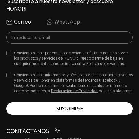
¡Suscríbete a nuestra newsletter y descubre
HONOR!
Correo
WhatsApp
Compatible (IP68, IP69 y IP6
*El teléfono no es resistente al ag
Consiento recibir por email promociones, ofertas y noticias sobre
los productos y servicios de HONOR. Puedo darme de baja en
cualquier momento como se indica en la
Política de privacidad
.
profesional. Ofrece protección cont
Consiento recibir informacion y ofertas sobre los productos, eventos
y polvo en condiciones normales de
y servicios de Honor en plataformas de terceros (Facebook y
Google). Puedo retirar mi consentimiento en cualquier momento
sometido a pruebas en laboratorio 
como se indica en la
Declaración de Privacidad
de esta plataforma.
el nivel IP68 e IP69 según la norma 
SUSCRIBIRSE
60529, así como el nivel IP69K de a
IEC ISO 20653:2023. Las resistencia
CONTÁCTANOS
salpicaduras, agua y polvo no son p