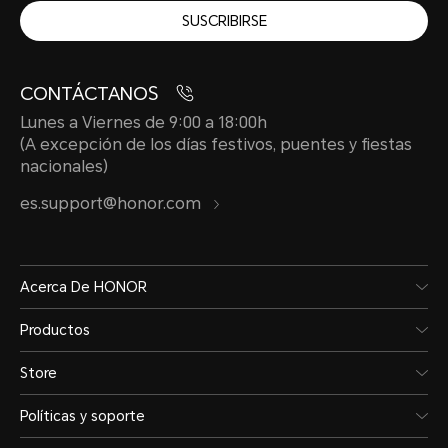
SUSCRIBIRSE
Compatible con 66W
*La potencia de carga real puede v
CONTÁCTANOS
inteligente según diferentes escena
Lunes a Viernes de 9:00 a 18:00h
(A excepción de los días festivos, puentes y fiestas
consulte las situaciones reales.
nacionales)
es.support@honor.com
Acerca De HONOR
Productos
Resistencia al agua y al polv
Store
Políticas y soporte