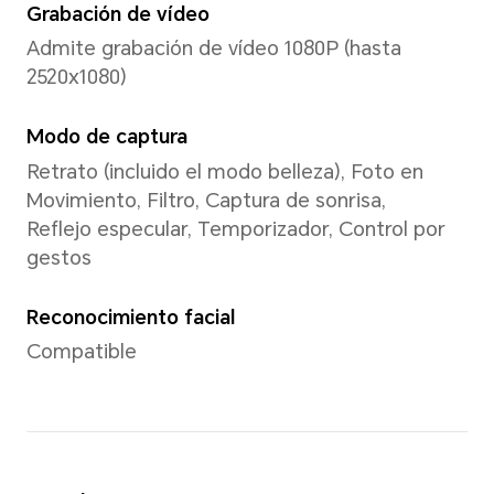
Interfaz de usuario
MagicOS 9.0 (Android 15)
Memoria
8GB+256GB
8GB+512GB