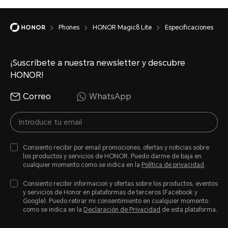
Batería
Phones
HONOR Magic8 Lite
Especificaciones
¡Suscríbete a nuestra newsletter y descubre
Capacidad
HONOR!
Correo
WhatsApp
7500 mAh (valor típico)
Tipo
Consiento recibir por email promociones, ofertas y noticias sobre
los productos y servicios de HONOR. Puedo darme de baja en
cualquier momento como se indica en la
Política de privacidad
.
Batería de polímero de iones 
Consiento recibir informacion y ofertas sobre los productos, eventos
y servicios de Honor en plataformas de terceros (Facebook y
Google). Puedo retirar mi consentimiento en cualquier momento
como se indica en la
Declaración de Privacidad
de esta plataforma.
Carga por cable