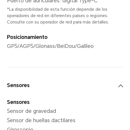
agua, Escanear documento,
Modo de estabilización
OIS
Cámara delantera