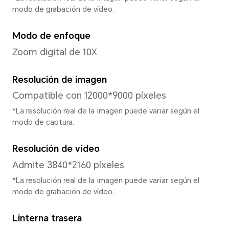
Vidrio aluminosilicato
Procesador
Modelo de CPU
Snapdragon 6 Gen 4