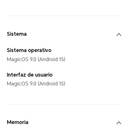
Tipo
AMOLED
Tecnología Eye Comfort
Confort ocular / Pantalla noc
/ Atenuación dinámica / At
ultraalta frecuencia de 3840
*El teléfono no es un equipo médic
disponible para tratamientos.