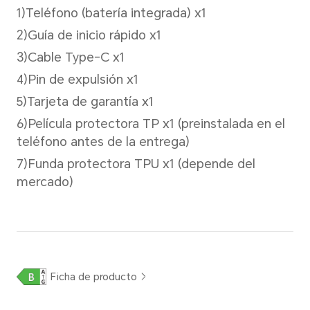
Movimiento, Filtro, Captura d
Reflejo especular, Temporiza
gestos
Reconocimiento facial
Compatible