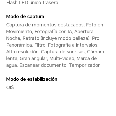
Tipo de CPU
Octa-core
Frecuencia de CPU dominan
1× A720*2.3GHz + 3× A720*2
A520*1.8GHz
GPU
Adreno A810