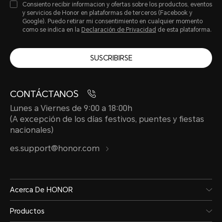
Consiento recibir informacion y ofertas sobre los productos, eventos
IP68 e IP69 de acuerdo con las nor
y servicios de Honor en plataformas de terceros (Facebook y
Google). Puedo retirar mi consentimiento en cualquier momento
resistencia a las salpicaduras, el ag
como se indica en la
Declaración de Privacidad
de esta plataforma.
permanente, y el rendimiento de p
SUSCRIBIRSE
disminuir debido al desgaste diario
CONTÁCTANOS
Lunes a Viernes de 9:00 a 18:00h
(A excepción de los días festivos, puentes y fiestas
nacionales)
es.support@honor.com
Red móvil
Acerca De HONOR
Estándar de red
Tarj
Productos