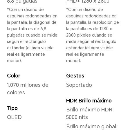
Ancho
77,1 mm
Profundidad
8,8 mm
Peso
Aprox. 228 g (incluida la bate