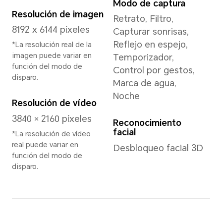
Memoria
24GB+1TB
Cámara trasera