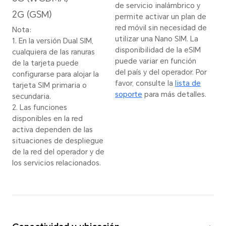
docu
Resolución de imagen
Ligh
16384 x 12288 píxeles
*Actu
para 
*La resolución real de la
mejor
imagen puede variar
AI. La
dependiendo del modo de
image
disparo.
funci
dispar
Mod