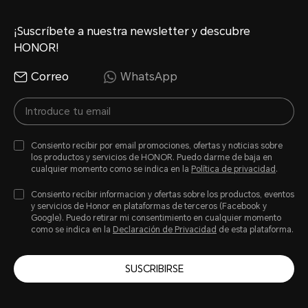
*La capacidad nominal es de 4400 
Extraíble)
¡Suscríbete a nuestra newsletter y descubre
HONOR!
Correo
WhatsApp
Tipo
Batería de polímero de litio
Consiento recibir por email promociones, ofertas y noticias sobre
los productos y servicios de HONOR. Puedo darme de baja en
cualquier momento como se indica en la
Política de privacidad
.
Carga por cable
Consiento recibir informacion y ofertas sobre los productos, eventos
y servicios de Honor en plataformas de terceros (Facebook y
Admite una súper carga de h
Google). Puedo retirar mi consentimiento en cualquier momento
como se indica en la
Declaración de Privacidad
de esta plataforma.
*La potencia de carga real puede v
SUSCRIBIRSE
inteligente con diferentes escenario
consulte las situaciones reales.