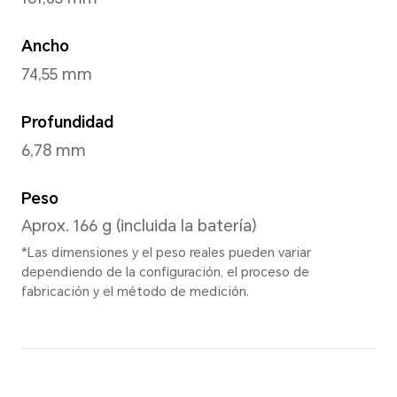
Starry Blue
,
Cyan Lake
,
*Puede variar en funció