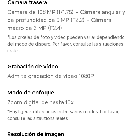
Procesador
Modelo de CPU
MediaTek Dimensity 6080
Tipo de CPU
Procesador Octa-core