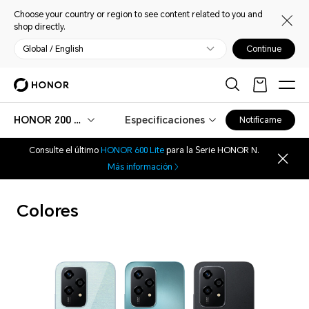
Choose your country or region to see content related to you and
shop directly.
Global / English
Continue
HONOR 200 Lite
Especificaciones
Notifícame
Consulte el último
HONOR 600 Lite
para la Serie HONOR N.
Más información