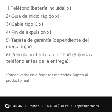
Soportado
Batería
Capacidad
4500 mAh (valor típico)
Phones
HONOR 200 Lite
Especificaciones