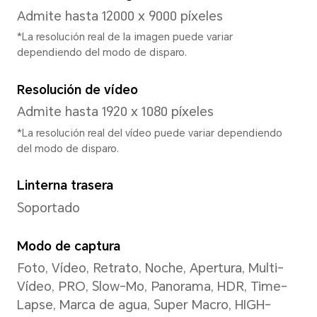
Frecuencia de CPU dominan
2*A76 2.4GHz + 6*A55 2.0Gh
*La frecuencia real puede ajustarse 
aplicación de forma inteligente.
GPU
Mali-G57 MC2
Tipo de teclado