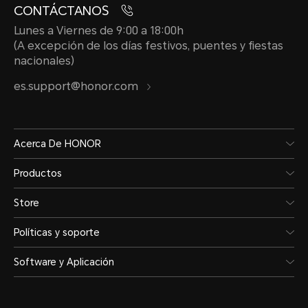
CONTÁCTANOS
Lunes a Viernes de 9:00 a 18:00h
(A excepción de los días festivos, puentes y fiestas
Cargador
nacionales)
es.support@honor.com
HONOR SuperCharge de 35
Acerca De HONOR
Productos
Store
Políticas y soporte
Red móvil
Software y Aplicación