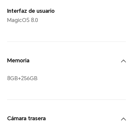
Resolución
2412 x 1080
*La resolución medida como un rect
lo que los píxeles efectivos son li
Gestos
Multi gestos táctiles y hast
contacto compatibles.