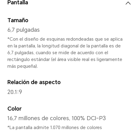
Dimensiones y peso
Altura
161,05 mm
Ancho
74,55 mm
Profundidad
6,78 mm