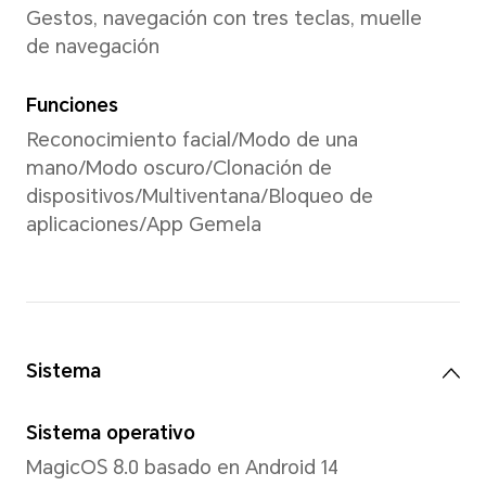
Relación de aspecto
20.1:9
Color
16,7 millones de colores, 10
*La pantalla admite 1.070 millones 
Tipo
AMOLED