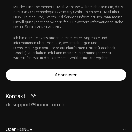
Mit der Eingabe meiner E-Mail-Adresse willige ich darin ein, dass
die HONOR Technologies Germany GmbH mich per E-Mail uber
HONOR Produkte, Events und Services informiert. Ich kann meine
Einwilligung jederzeit widerrufen. Fur weitere Informationen siehe
DATENSCHUTZERKLARUNG
.
Ich bin damit einverstanden, die neuesten Angebote und
Informationen über Produkte, Veranstaltungen und
Dienstleistungen von Honor auf Plattformen Dritter (Facebook,
Google) zu erhalten. Ich kann meine Zustimmung jederzeit
widerrufen, wie in der
Datenschutzerklärung
angegeben.
Abonnieren
Kontakt
de.support@honor.com
Über HONOR