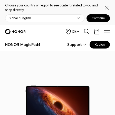
Choose your country or region to see content related to you and
shop directly.
Global / English
Continue
DE
HONOR MagicPad4
Support
Kaufen