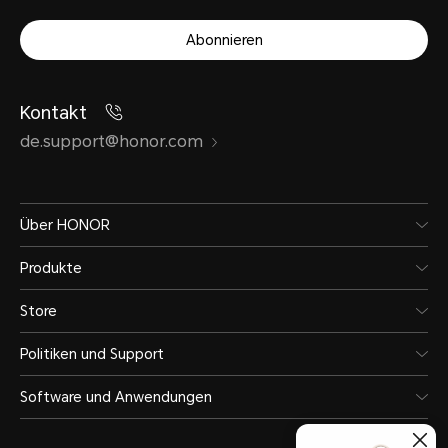
Abonnieren
Konnektivität
Kontakt
de.support@honor.com
Bluetooth-Kompatibel
Bluetooth 5.2 Abwärtskompat
Über HONOR
Produkte
Pop-Up-Kopplung
Store
Unterstützt
Politiken und Support
Software und Anwendungen
Bluetooth-Kopplung mit zwe