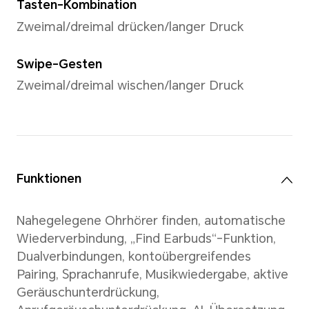
Tiefe: 15,6 mm
Gewicht: ca. 7,9 g
Ladecase
Höhe: 80,44 mm
Breite: 61,02 mm
Tiefe: 20,45 mm
Gewicht: ca. 52,5 g (ohne Oh