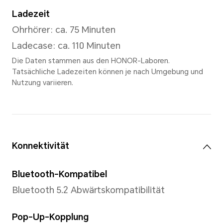
Nahegelegene Ohrhörer find
Wiederverbindung, „Find Ear
Dualverbindungen, kontoübe
Pairing, Sprachanrufe, Musik
Geräuschunterdrückung,
Anrufgeräuschunterdrückung
EQ-Soundmodus usw.