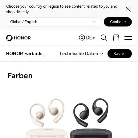
Choose your country or region to see content related to you and
shop directly.
Global / English
Continue
DE
HONOR Earbuds Open
Technische Daten
Kaufen
Farben