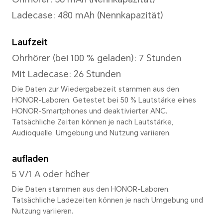
Tasten-Kombination
Zweimal/dreimal drücken/la
Swipe-Gesten
Zweimal/dreimal wischen/la
Funktionen