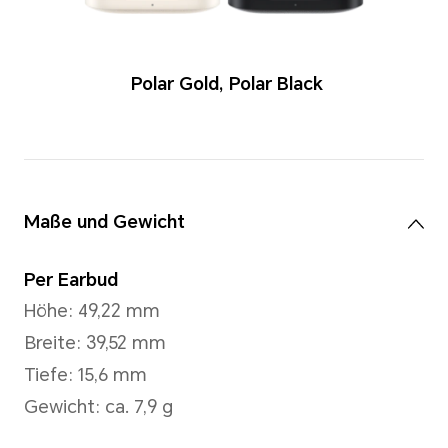
Polar Gold
,
Pola