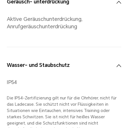
Batterie
Akku Kapazität
Ohrhörer: 58 mAh (Nennkapaz
Ladecase: 480 mAh (Nennkap
Laufzeit
Ohrhörer (bei 100 % geladen
Mit Ladecase: 26 Stunden