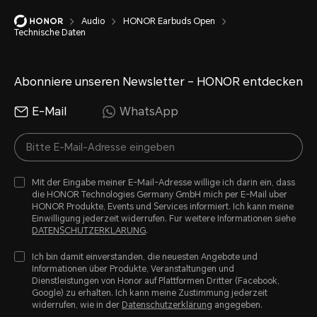
Audio
HONOR Earbuds Open
Technische Daten
Ladezeit
Ohrhörer: ca. 75 Minuten
Abonniere unseren Newsletter – HONOR entdecken
E-Mail
WhatsApp
Ladecase: ca. 110 Minuten
Die Daten stammen aus den HONO
Tatsächliche Ladezeiten können j
Mit der Eingabe meiner E-Mail-Adresse willige ich darin ein, dass
die HONOR Technologies Germany GmbH mich per E-Mail uber
Nutzung variieren.
HONOR Produkte, Events und Services informiert. Ich kann meine
Einwilligung jederzeit widerrufen. Fur weitere Informationen siehe
DATENSCHUTZERKLARUNG
.
Ich bin damit einverstanden, die neuesten Angebote und
Informationen über Produkte, Veranstaltungen und
Dienstleistungen von Honor auf Plattformen Dritter (Facebook,
Google) zu erhalten. Ich kann meine Zustimmung jederzeit
widerrufen, wie in der
Datenschutzerklärung
angegeben.