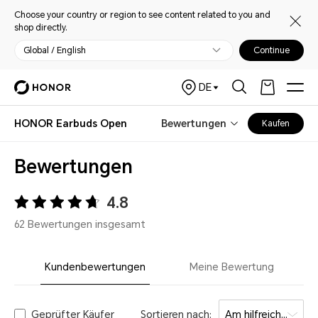
Choose your country or region to see content related to you and
shop directly.
Global / English
Continue
DE
HONOR Earbuds Open
Bewertungen
Kaufen
Bewertungen
4.8
62 Bewertungen insgesamt
Kundenbewertungen
Meine Bewertung
Geprüfter Käufer
Sortieren nach:
Am hilfreichsten