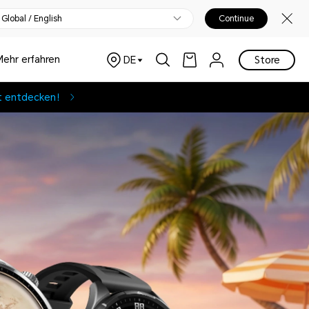
Global / English
Continue
Mehr erfahren
DE
Store
t entdecken！