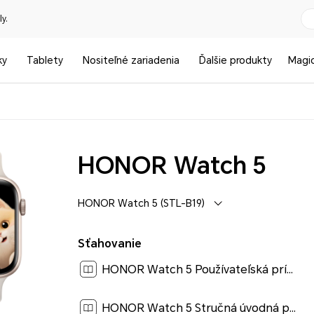
y.
ky
Tablety
Nositeľné zariadenia
Ďalšie produkty
Magi
HONOR Watch 5
HONOR Watch 5 (STL-B19)
Sťahovanie
HONOR Watch 5 Používateľská príručka-(01,STL-B19,sk-SK)[ 0.7M ]
HONOR Watch 5 Stručná úvodná príručka-(01,STL-B19,sk-SK)[ 1.5M ]