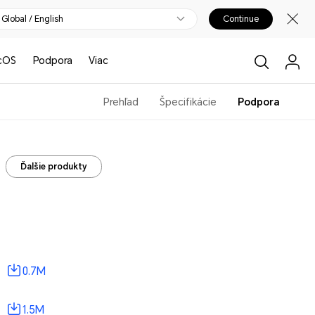
Global / English
Continue
cOS
Podpora
Viac
Prehľad
Špecifikácie
Podpora
Ďalšie produkty
0.7M
1.5M