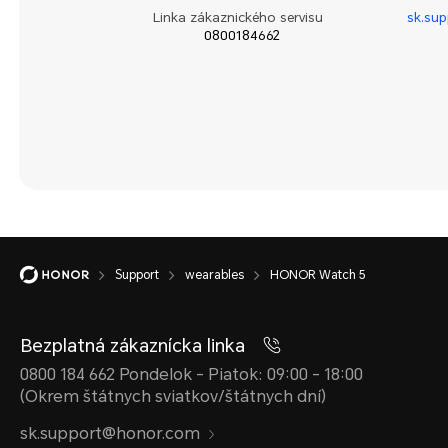
Linka zákaznického servisu
sk.su
0800184662
Support
wearables
HONOR Watch 5
Bezplatná zákaznícka linka
0800 184 662 Pondelok - Piatok: 09:00 - 18:00
(Okrem štátnych sviatkov/štátnych dní)
sk.support@honor.com