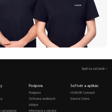
Späť na začiatok
ty
Podpora
Softvér a aplikác
Podpora
HONOR Connect
ky
Ochrana osobných
Device Clone
údajov
é zariadenia
Informace o záruke