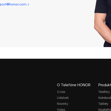
pport@honor.com
O Telefóne HONOR
Produk
O nás
Telefóny
Udalosti
Noteboo
Novinky
Tablety
Video
Nositeľn