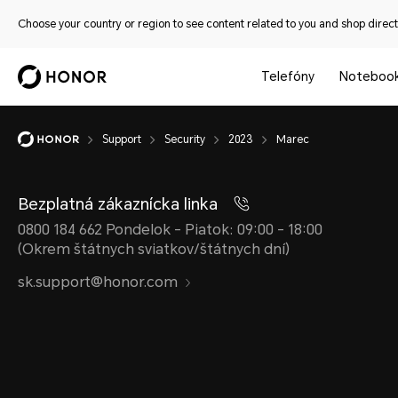
Choose your country or region to see content related to you and shop directl
Telefóny
Noteboo
Support
Security
2023
Marec
Bezplatná zákaznícka linka
0800 184 662 Pondelok - Piatok: 09:00 - 18:00
(Okrem štátnych sviatkov/štátnych dní)
sk.support@honor.com