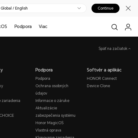
Global / English
Continue
cOS
Podpora
Viac
Späť na začiatok
ty
Podpora
Softvér a aplikác
Podpora
HONOR Connect
ky
Ochrana osobných
Device Clone
údajov
é zariadenia
Informace o záruke
Aktualizácie
CHOICE
zabezpečenia systému
Honor MagicOS
Vlastná oprava
Klonovanie zariadenia