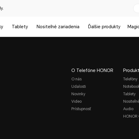
y.
ky
Tablety
Nositeľné zariadenia
Ďalšie produkty
Magi
O Telefóne HONOR
Produk
O nás
Telefóny
Udalosti
Noteboo
Novinky
Tablety
Video
Nositeľn
Prístupnosť
Audio
HONOR 