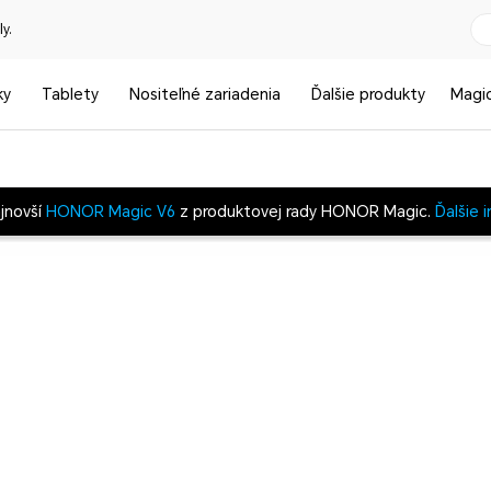
y.
ky
Tablety
Nositeľné zariadenia
Ďalšie produkty
Magi
ajnovší
HONOR Magic V6
z produktovej rady HONOR Magic.
Ďalšie 