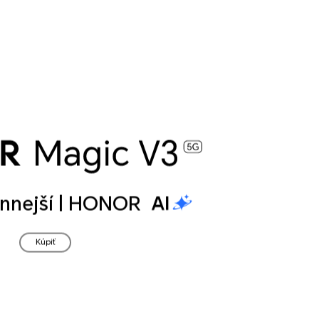
konnejší | HONOR
Kúpiť