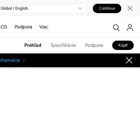
Global / English
Continue
cOS
Podpora
Viac
Prehľad
Špecifikácie
Podpora
Kúpiť
informácie