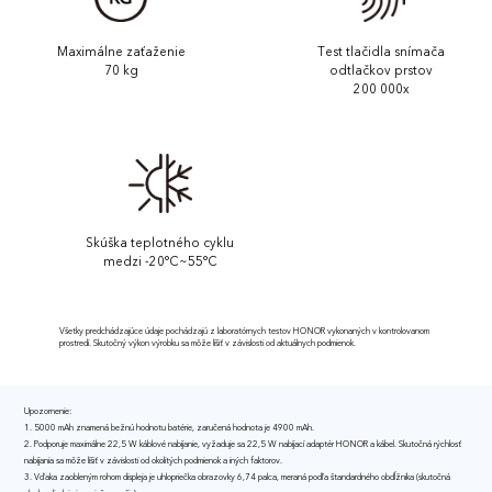
Maximálne zaťaženie
Test tlačidla snímača
70 kg
odtlačkov prstov
200 000x
Skúška teplotného cyklu
medzi -20°C~55°C
Všetky predchádzajúce údaje pochádzajú z laboratórnych testov HONOR vykonaných v kontrolovanom
prostredí.
Skutočný výkon výrobku sa môže líšiť v závislosti od aktuálnych podmienok.
Upozornenie:
1. 5000 mAh znamená bežnú hodnotu batérie, zaručená hodnota je 4900 mAh.
2. Podporuje maximálne 22,5 W káblové nabíjanie, vyžaduje sa 22,5 W nabíjací adaptér HONOR a kábel. Skutočná rýchlosť
nabíjania sa môže líšiť v závislosti od okolitých podmienok a iných faktorov.
3. Vďaka zaobleným rohom displeja je uhlopriečka obrazovky 6,74 palca, meraná podľa štandardného obdĺžnika (skutočná