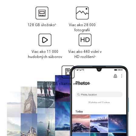
128 GB úložisko
Viac ako 28 000
8
fotografií
Viac ako 11 000
Viac ako 440 videí v
hudobných súborov
HD rozlíšení
9
512 GB s kartou microSD
10