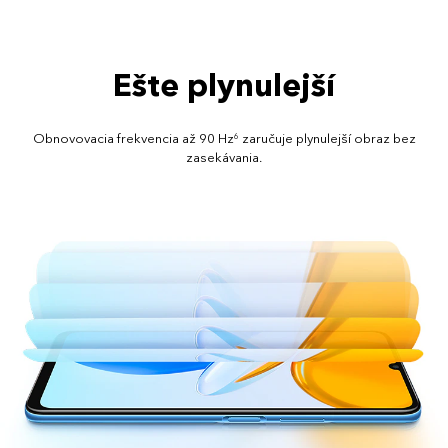
Ešte plynulejší
Obnovovacia frekvencia až 90 Hz
zaručuje plynulejší obraz bez
6
zasekávania.