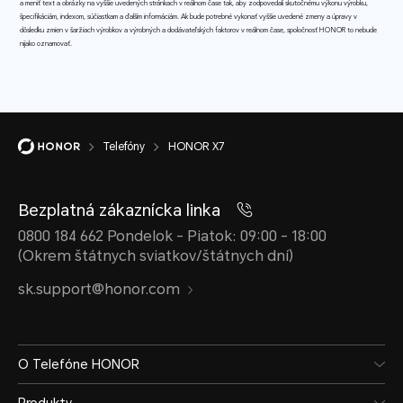
a meniť text a obrázky na vyššie uvedených stránkach v reálnom čase tak, aby zodpovedali skutočnému výkonu výrobku,
špecifikáciám, indexom, súčiastkam a ďalším informáciám. Ak bude potrebné vykonať vyššie uvedené zmeny a úpravy v
dôsledku zmien v šaržiach výrobkov a výrobných a dodávateľských faktorov v reálnom čase, spoločnosť HONOR to nebude
nijako oznamovať.
Telefóny
HONOR X7
Bezplatná zákaznícka linka
0800 184 662 Pondelok - Piatok: 09:00 - 18:00
(Okrem štátnych sviatkov/štátnych dní)
sk.support@honor.com
O Telefóne HONOR
Produkty