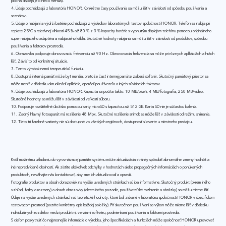
plocha displeja je o niečo menšia).
4. Údaje pochádzajú z laboratória HONOR. Konkrétne časy používania sa môžu líšiť v závislosti od spôsobu používania a
scenárov.
5. Údaje o nabíjaní a výdrži batérie pochádzajú z výsledkov laboratórnych testov spoločnosti HONOR. Telefón sa nabíja pri
teplote 25°C a relatívnej vlhkosti 45 % až 80 % z 3 % kapacity batérie s vypnutým displejom telefónu pomocou originálneho
super nabíjacieho adaptéra a nabíjacieho kábla. Skutočné hodnoty nabíjania sa môžu líšiť v závislosti od produktov, spôsobu
používania a faktorov prostredia.
6. Obrazovka podporuje obnovovaciu frekvenciu až 90 Hz. Obnovovacia frekvencia sa môže pri rôznych aplikáciách a hrách
líšiť. Závisí to od konkrétnej situácie.
7. Tento výrobok nemá terapeutickú funkciu.
8. Dostupná interná pamäť môže byť menšia, pretože časť internej pamäte zaberá softvér. Skutočný pamäťový priestor sa
môže meniť v dôsledku aktualizácií aplikácie, operácií používateľa a iných súvisiacich faktorov.
9. Údaje pochádzajú z laboratória HONOR. Kapacita sa počíta takto: 10 MB/píseň, 4 MB/fotografia, 250 MB/video.
Skutočné hodnoty sa môžu líšiť v závislosti od veľkosti súboru.
10. Podporuje rozšíriteľné úložisko pomocou karty microSD s kapacitou až 512 GB. Karta SD nie je súčasťou balenia.
11. Zadný hlavný fotoaparát má rozlíšenie 48 Mpx. Skutočné rozlíšenie snímok sa môže líšiť v závislosti od režimu snímania.
12. Tieto tri farebné varianty nie sú dostupné vo všetkých regiónoch, dostupnosť si overte u miestneho predajcu.
Kvôli možnému ukladaniu do vyrovnávacej pamäte systému môže aktualizácia stránky spôsobiť abnormálne zmeny hodnôt a
iné nepredvídané okolnosti. Ak zistíte akékoľvek odchýlky v hodnotách alebo propagačných informáciách o ponúkaných
produktoch, neváhajte nás kontaktovať, aby sme ich aktualizovali a opravili.
Fotografie produktov a obsah obrazoviek na vyššie uvedených stránkach sú iba informatívne. Skutočný produkt (okrem iného
vzhľad, farby a rozmery) a obsah obrazovky (okrem iného pozadie, používateľské rozhranie a obrázky) sa môžu mierne líšiť.
Údaje na vyššie uvedených stránkach sú teoretické hodnoty, ktoré boli získané v laboratóriu spoločnosti HONOR v špecifickom
testovacom prostredí (pozrite konkrétny opis každej položky). Pri skutočnom používaní sa výkon môže mierne líšiť v dôsledku
individuálnych rozdielov medzi produktmi, verziami softvéru, podmienkami používania a faktormi prostredia.
S cieľom poskytnúť čo najpresnejšie informácie o výrobku, jeho špecifikáciách a funkciách môže spoločnosť HONOR upravovať