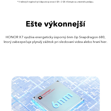
* V niektorých regiónoch je k dispozícii aj verzia 6 GB + 2 GB. Informujte sa u miestneho predajcu.
Ešte výkonnejší
HONOR X7 využíva energeticky úsporný 6nm čip Snapdragon 680,
ktorý zabezpečuje plynulý zážitok pri sledovaní videa alebo hraní hier.