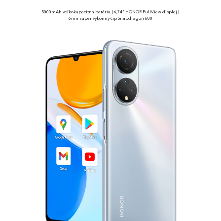
5000mAh veľkokapacitná batéria | 6,74" HONOR FullView displej |
6nm super výkonný čip Snapdragon 680