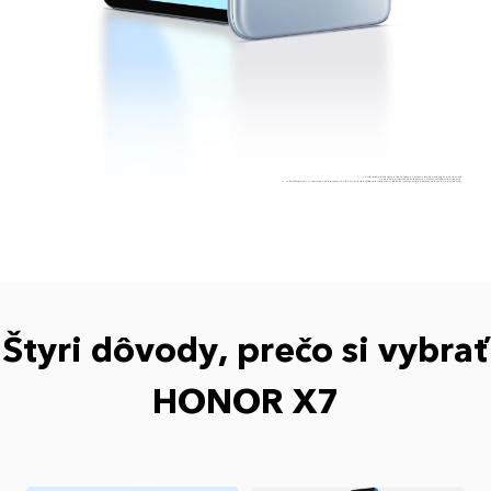
1. Vyobrazenie produktov je len ilustračné. Skutočné farebné prevedenie sa môže líšiť.
2. 5000 mAh je typická hodnota batérie, v skutočnosti sa počíta 4900 mAh.
3. Veľkosť displeja 6,74" sa meria po uhlopriečke od rohu k rohu podľa základných štandardov obdĺžnika (skutočná viditeľná meraná plocha je o niečo menšia).
Štyri dôvody, prečo si vybrať
HONOR X7