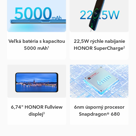
Veľká batéria s kapacitou
22,5W rýchle nabíjanie
5000 mAh
HONOR SuperCharge
1
2
6,74" HONOR Fullview
6nm úsporný procesor
displej
Snapdragon® 680
3