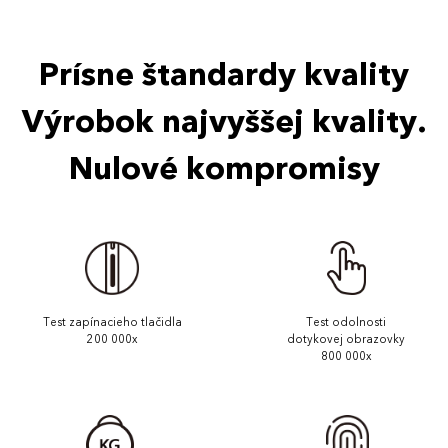
Prísne štandardy kvality
Výrobok najvyššej kvality.
Nulové kompromisy
Test zapínacieho tlačidla
Test odolnosti
200 000x
dotykovej obrazovky
800 000x