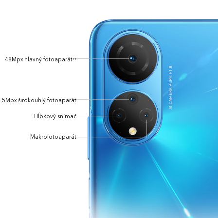
48Mpx hlavný fotoaparát
11
5Mpx širokouhlý fotoaparát
Hĺbkový snímač
Makrofotoaparát