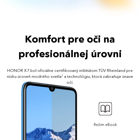
Komfort pre oči na
profesionálnej úrovni
HONOR X7 bol oficiálne certifikovaný inštitútom TÜV Rheinland pre
nízku úroveň modrého svetla
a technológiu, ktorá zabraňuje únave
7
očí.
Režim eBook