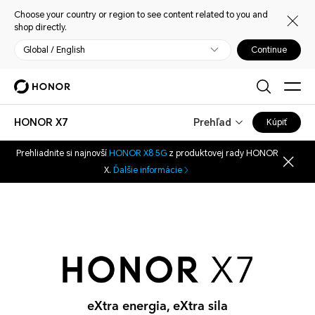
Choose your country or region to see content related to you and
shop directly.
Global / English
Continue
HONOR X7
Prehľad
Kúpiť
Prehliadnite si najnovší
HONOR X8 5G
z produktovej rady HONOR
X.
Ďalšie informácie
eXtra energia, eXtra sila