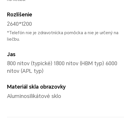
Približne 189 g (vrátane batér
*Skutočné rozmery a hmotnosť sa môž
od konfigurácie, výrobného procesu
Displej
Veľkosť uhlopriečky