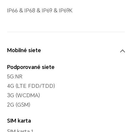
Podporované 4K pixely
*Skutočné rozlíšenie obrázka sa môže
režimu nahrávania videa.
Režim zaostrovania
10× digitálny zoom
Rozlíšenie fotografií
Podporované rozlíšenie 12000