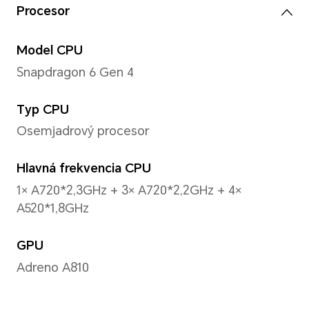
6,79 palca
*S dizajnom so zaoblenými rohmi m
displeja 6,79 palca podľa štandard
(skutočná viditeľná plocha je o nieč
Farby
100 % DCI-P3, 1,07 miliardy f
Typ
AMOLED