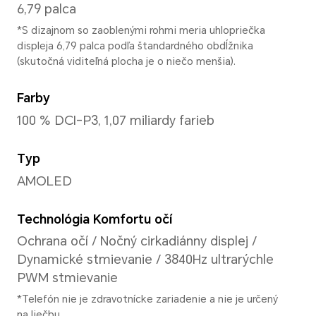
161,9 mm
Šírka
76,1 mm
Hrúbka
7,76 mm
Hmotnosť