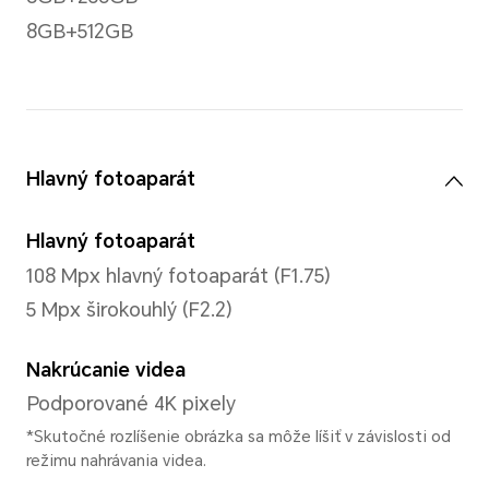
*Telefón nie je zdravotnícka pomôck
liečbu.
Jas
800 nitov (typické) 1800 nito
nitov (APL typ)
Materiál skla obrazovky
Aluminosilikátové sklo