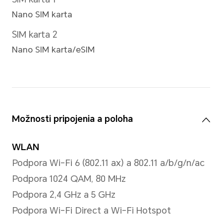
*Skutočné rozlíšenie snímky sa môže 
režimu fotografovania.
Rozlíšenie videa
Podporované rozlíšenie 3840
*Skutočné rozlíšenie obrazu sa môže 
režimu nahrávania videa.
Zadný blesk
Zadný LED blesk