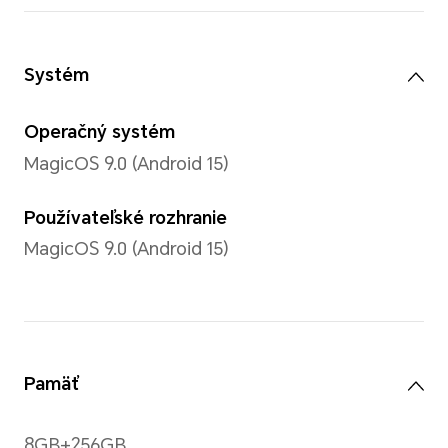
Technológia Komfortu očí
Ochrana očí / Nočný cirkadián
Dynamické stmievanie / 3840
PWM stmievanie
*Telefón nie je zdravotnícke zariade
na liečbu.
Rozlíšenie
2640*1200