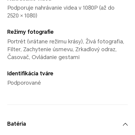
Pamäť
8GB+256GB
8GB+512GB