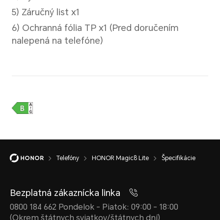
Filter, Zachytenie úsmevu, Z
Časovač, Ovládanie gestami
Identifikácia tváre
Podporované
Telefóny
HONOR Magic8 Lite
Špecifikácie
Bezplatná zákaznícka linka
Batéria
0800 184 662 Pondelok - Piatok: 09:00 - 18:00
(Okrem štátnych sviatkov/štátnych dní)