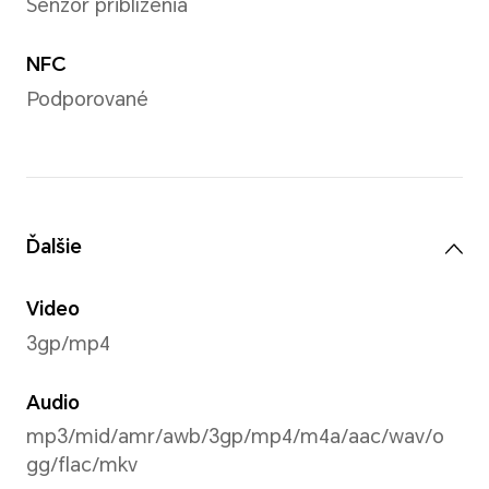
16 Mpx (F2.45)
*Počet pixelov sa môže líšiť v závis
režimu fotografovania alebo videa. 
skutočnými podmienkami.
Rozlíšenie fotografií
Podporované 3456 × 4608 pi
Rozlíšenie videa