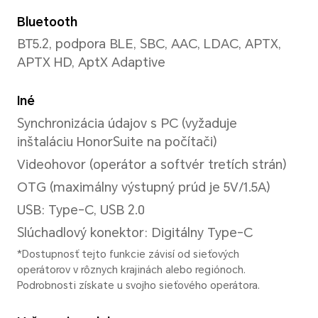
Režimy fotografie
Zachytenie najdôležitejších 
Photo, AI fotografia, Clona, 
Portrét (vrátane režimu krásy
režim, Panorama, Filter, čas
fotografia, Vysoké rozlíšenie
úsmevu, Spomalené zábery, Š
Viacnásobné video, Vodozna
dokumentov, Časovač