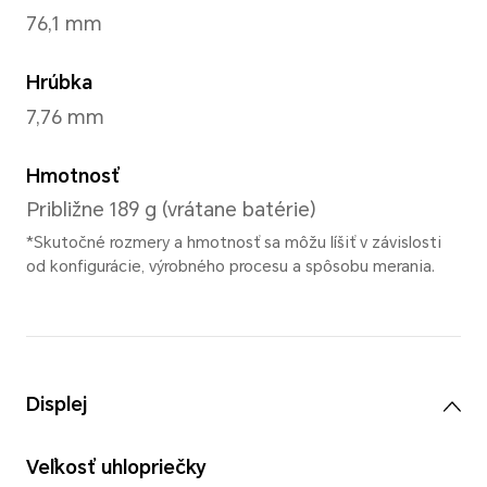
Forest Green
,
Midnight Bla
*Farby sa môžu líšiť v zá
Rozmery a hmotnosť
Výška