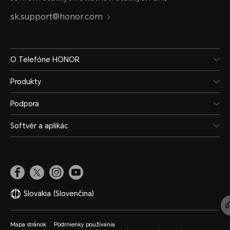
sk.support@honor.com
Kapacita
7500 mAh (typická hodnota)
O Telefóne HONOR
Produkty
Podpora
Typ
Softvér a aplikác
Li-ion polymérová batéria
Nabíjanie
Slovakia
(Slovenčina)
Podporované nabíjanie s v
Mapa stránok
Podmienky používania