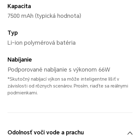
Hlavný fotoaparát
Hlavný fotoaparát
108 Mpx hlavný fotoaparát (F
5 Mpx širokouhlý (F2.2)
Nakrúcanie videa