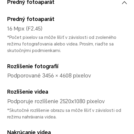
Systém
Operačný systém
MagicOS 9.0 (Android 15)
Používateľské rozhranie
MagicOS 9.0 (Android 15)