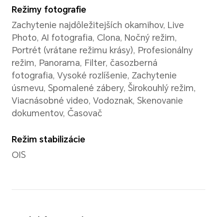
Osemjadrový procesor
Hlavná frekvencia CPU
1× A720*2,3GHz + 3× A720*2
A520*1,8GHz
GPU
Adreno A810