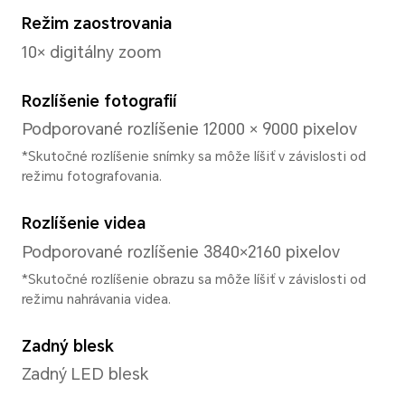
Procesor
Model CPU
Snapdragon 6 Gen 4
Typ CPU