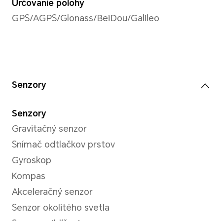
Režim stabilizácie
OIS
Predný fotoaparát
Predný fotoaparát