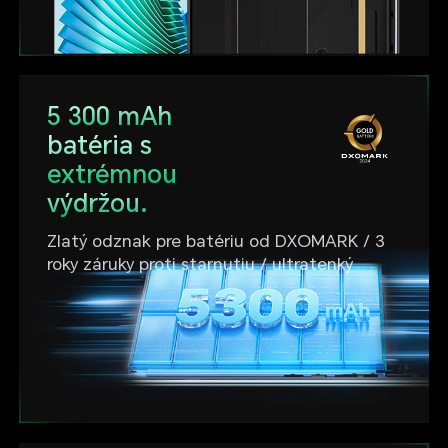
5 300 mAh
batéria s
extrémnou
výdržou.
Zlatý odznak pre batériu od DXOMARK / 3
roky záruky proti starnutiu / ultratenký