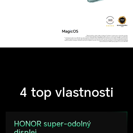
*Obrázky produktu a obsah displeja sú ilustračné. Podrobnosti si prosím overte u skutečného produktu.
*Pretože telefón obsahuje jemné súčiastky, dbajte prosím na to, aby ste pádom a nárazom predchádzali.
*Typická kapacita baterie je 5 300 mAh, menovitá kapacita je 5 200 mAh. Telefón HONOR Magic6 Lite 5G prešiel testom batérie DXOMark; pri štandardnom
používaní vydrží viac než 72 hodín a spĺňa tak štandard použiteľnosti 2 dni. Skutočné časy sa môžu líšiť v závislosti na konkrétnych spôsoboch používania.
*108 MP je rozlíšenie fotoaparátu. Rozlíšenie skutočných fotografií sa môže líšiť v závislosti na rôznych režimoch fotenia. Je nutné zohľadniť skutočný spôsob
snímania. Aktivovanie 108 MP vyžaduje prepnutie do režimu HIGH-RES.
4 top vlastnosti
HONOR super-odolný
displej