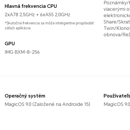
Poznámky/
Hlavná frekvencia CPU
viacerými 
2xA78 2,5GHz + 6xA55 2,0GHz
elektronic
Share/Skra
*Skutočná frekvencia sa môže inteligentne prispôsobiť
Twin/Klonov
záťaži aplikácie.
obnova/Rež
GPU
IMG BXM-8-256
Operačný systém
Používateľs
MagicOS 9.0 (Založené na Androide 15)
MagicOS 9.