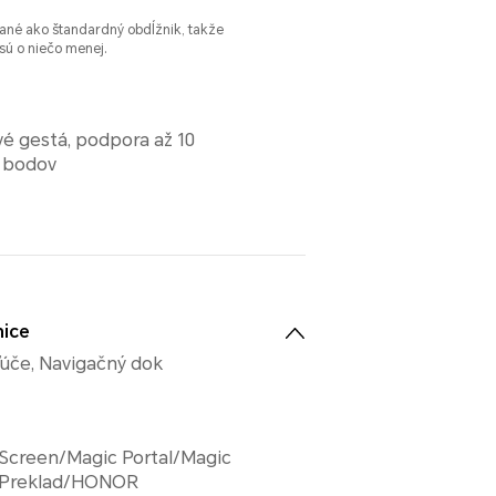
ané ako štandardný obdĺžnik, takže
 sú o niečo menej.
é gestá, podpora až 10
 bodov
nice
kľúče, Navigačný dok
 Screen/Magic Portal/Magic
 Preklad/HONOR