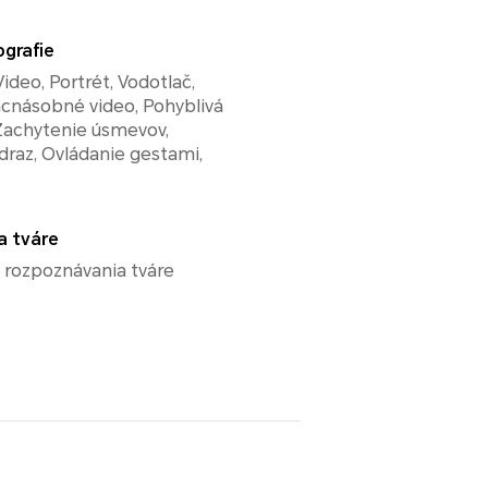
ografie
Video, Portrét, Vodotlač,
acnásobné video, Pohyblivá
 Zachytenie úsmevov,
draz, Ovládanie gestami,
ia tváre
 rozpoznávania tváre