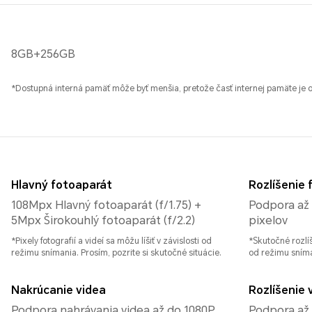
8GB+256GB
*Dostupná interná pamäť môže byť menšia, pretože časť internej pamäte je 
Hlavný fotoaparát
Rozlíšenie f
108Mpx Hlavný fotoaparát (f/1.75) +
Podpora až 
5Mpx Širokouhlý fotoaparát (f/2.2)
pixelov
*Pixely fotografií a videí sa môžu líšiť v závislosti od
*Skutočné rozlíš
režimu snímania. Prosím, pozrite si skutočné situácie.
od režimu sníma
Nakrúcanie videa
Rozlíšenie 
Podpora nahrávania videa až do 1080P
Podpora až 