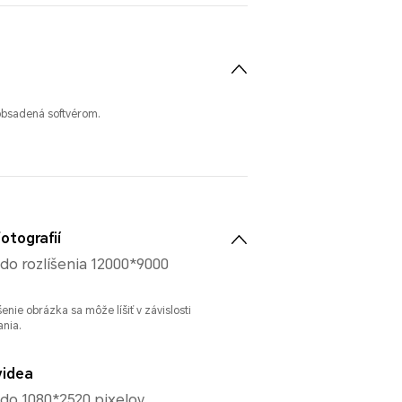
obsadená softvérom.
otografií
do rozlíšenia 12000*9000
enie obrázka sa môže líšiť v závislosti
nia.
videa
do 1080*2520 pixelov