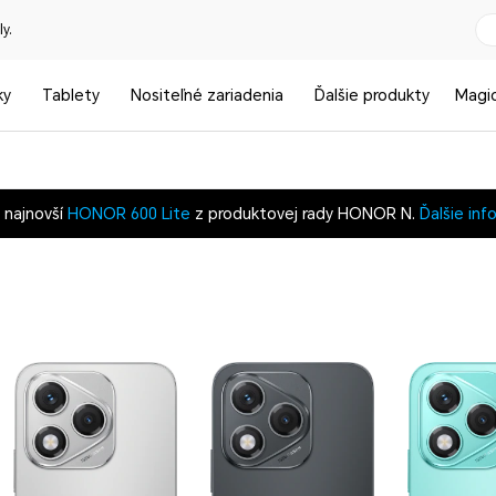
y.
ky
Tablety
Nositeľné zariadenia
Ďalšie produkty
Magi
i najnovší
HONOR 600 Lite
z produktovej rady HONOR N.
Ďalšie inf