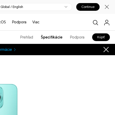
Global / English
Continue
cOS
Podpora
Viac
Prehľad
Špecifikácie
Podpora
Kúpiť
ormácie