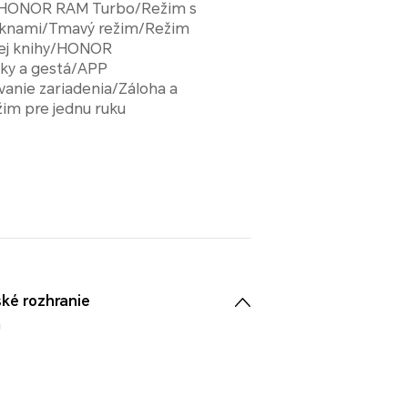
HONOR RAM Turbo/Režim s
oknami/Tmavý režim/Režim
kej knihy/HONOR
tky a gestá/APP
anie zariadenia/Záloha a
im pre jednu ruku
ké rozhranie
0