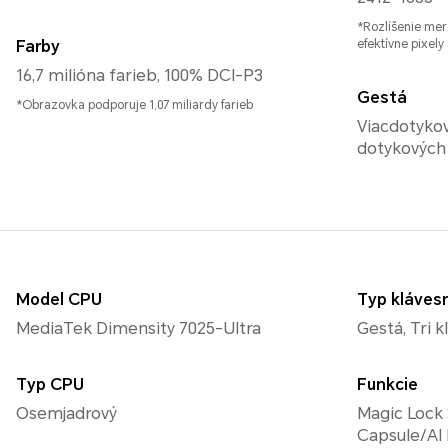
*Rozlíšenie mer
Farby
efektívne pixely
16,7 milióna farieb, 100% DCI-P3
Gestá
*Obrazovka podporuje 1,07 miliardy farieb
Viacdotykov
dotykových
Model CPU
Typ kláves
MediaTek Dimensity 7025-Ultra
Gestá, Tri 
Typ CPU
Funkcie
Osemjadrový
Magic Lock
Capsule/AI