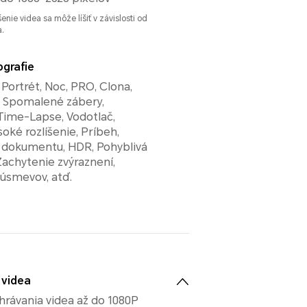
enie videa sa môže líšiť v závislosti od
.
ografie
 Portrét, Noc, PRO, Clona,
, Spomalené zábery,
Time-Lapse, Vodotlač,
oké rozlíšenie, Príbeh,
 dokumentu, HDR, Pohyblivá
 Zachytenie zvýraznení,
úsmevov, atď.
 videa
rávania videa až do 1080P