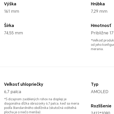
Výška
Hrúbka
161 mm
7,29 mm
Šírka
Hmotnosť
74,55 mm
Približne 17
*Veľkosť produkt
od jeho konfigu
merania.
Veľkosť uhlopriečky
Typ
6,7 palca
AMOLED
*S dizajnom zaoblených rohov na displeji je
diagonálna dĺžka obrazovky 6,7 palca, keď sa meria
Rozlíšenie
podľa štandardného obdĺžnika (skutočná viditeľná
plocha je o niečo menšia).
2412*1080