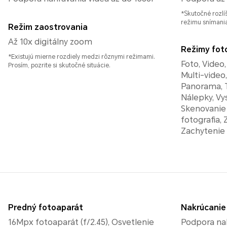
*Skutočné rozlíš
režimu snímania
Režim zaostrovania
Až 10x digitálny zoom
Režimy fot
*Existujú mierne rozdiely medzi rôznymi režimami.
Foto, Video,
Prosím, pozrite si skutočné situácie.
Multi-video
Panorama, 
Nálepky, Vys
Skenovanie
fotografia,
Zachytenie 
Predný fotoaparát
Nakrúcanie
16Mpx fotoaparát (f/2.45), Osvetlenie
Podpora nah