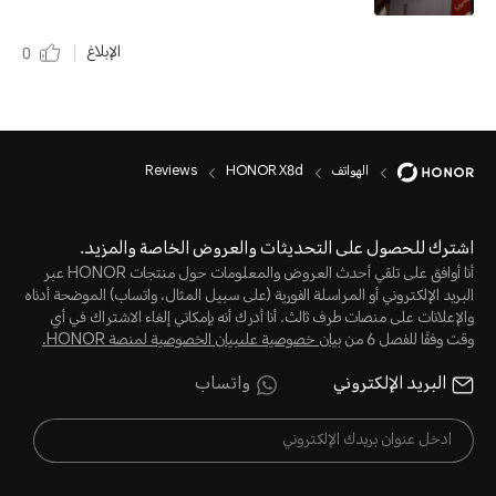
الإبلاغ
0
الهواتف
HONOR X8d
Reviews
اشترك للحصول على التحديثات والعروض الخاصة والمزيد.
أنا أوافق على تلقي أحدث العروض والمعلومات حول منتجات HONOR عبر
البريد الإلكتروني أو المراسلة الفورية (على سبيل المثال، واتساب) الموضحة أدناه
والإعلانات على منصات طرف ثالث. أنا أدرك أنه بإمكاني إلغاء الاشتراك في أي
وقت وفقًا للفصل 6 من
بيان خصوصية علىبيان الخصوصية لمنصة HONOR‬.
البريد الإلكتروني
واتساب