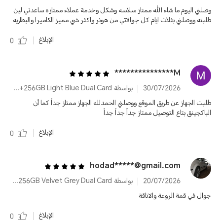
وصلني اليوم ما شاء الله ممتاز سلاسه وشكل وخدمة عملاء ممتازه ساعدني لين
طلبته ووصلني بثلاث ايام كل جوالاتي من هونر واكثر شي مميز الكاميرا والبطاريه
الإبلاغ
0
M***************
30/07/2026
بواسطة HONOR X8d 8GB+256GB Light Blue Dual Card
طلبت الجهاز عن طريق الموقع ووصلني الحمدلله الجهاز ممتاز جداً كما أن
الباكجينق بتاع التوصيل ممتاز جداً جداً جداً
الإبلاغ
0
hodad*****@gmail.com
20/07/2026
بواسطة HONOR X8d 8GB+256GB Velvet Grey Dual Card
جوال في قمة الروعة والاناقة
الإبلاغ
0