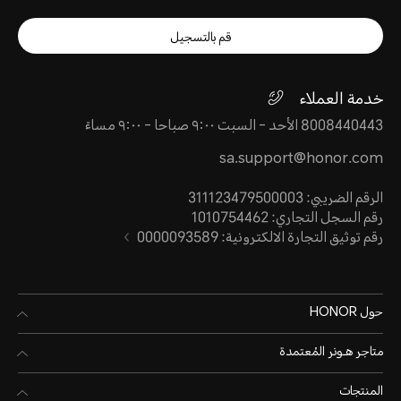
قم بالتسجيل
خدمة العملاء
8008440443 الأحد - السبت ٩:٠٠ صباحا - ٩:٠٠ مساءً
sa.support@honor.com
الرقم الضريبي: 311123479500003
رقم السجل التجاري: 1010754462
رقم توثيق التجارة الالكترونية: 0000093589
حول HONOR
متاجر هـونر المُعتمدة
المنتجات