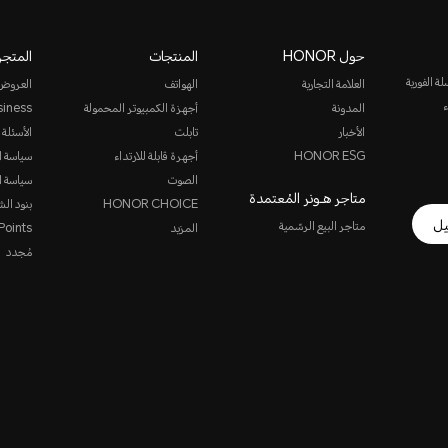
حول HONOR
المنتجات
المتجر
روني أو المراسلة الفورية
العلامة التجارية
الهواتف
العروض
ء
المدونة
أجهزة الكمبيوتر المحمولة
siness
الأخبار
تابلت
الأسئلة 
HONOR ESG
أجهرة قابلة للارتداء
سياسة ا
الصوت
سياسة ا
متاجر هـونر المُعتمدة
HONOR CHOICE
بنود الش
يل
متاجر البيع الرسّمية
المزيد
oints
مُجدد