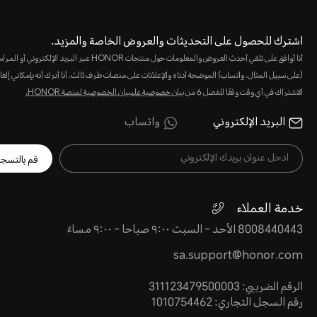
اشترك للحصول على التحديثات والعروض الخاصة والمزيد.
أنا أوافق على تلقي أحدث العروض والمعلومات حول منتجات HONOR عبر البريد الإلكت
(على سبيل المثال، واتساب) الموضحة أدناه والإعلانات على منصات طرف ثالث. أنا أدرك أنه بإمكاني إلغا
الاشتراك في أي وقت وفقًا للفصل 6 من
بيان خصوصية علىبيان الخصوصية لمنصة HONOR‬.
البريد الإلكتروني
واتساب
قم بالتسج
خدمة العملاء
8008440443 الأحد - السبت ٩:٠٠ صباحا - ٩:٠٠ مساءً
sa.support@honor.com
الرقم الضريبي: 311123479500003
رقم السجل التجاري: 1010754462