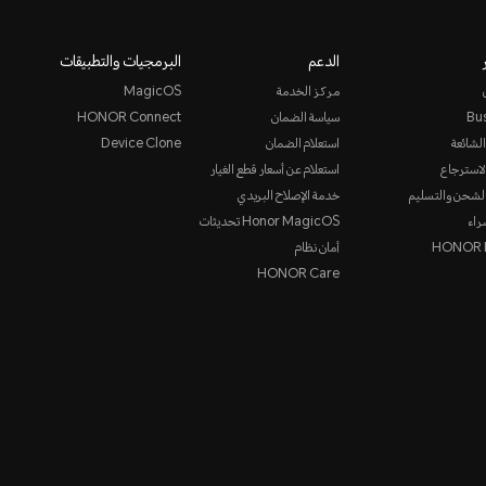
الدعم
البرمجيات والتطبيقات
مركز الخدمة
MagicOS
Bu
سياسة الضمان
HONOR Connect
الشائعة
استعلام الضمان
Device Clone
لاسترجاع
استعلام عن أسعار قطع الغيار
لشحن والتسليم
خدمة الإصلاح البريدي
راء
Honor MagicOS تحديثات
HONOR P
أمان نظام
HONOR Care