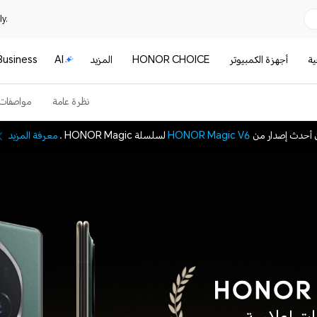
y.
ية
أجهزة الكمبيوتر
HONOR CHOICE
المزيد
AI
Business
نظرة عامة
مواصفات
 أحدث إصدار من
HONOR Magic V6
لسلسلة HONOR Magic .
معرفة المزيد