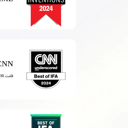
CNN - أفضل اختراعات 24
قامت HONOR بسحرها مرة أخرى مع هاتف HONOR Magic V3، حيث صممت أرق وأخف هاتف قابل للطي في السوق حاليًا.