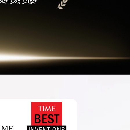
جوائز ومراجعا
TIME - أفضل الاخترا