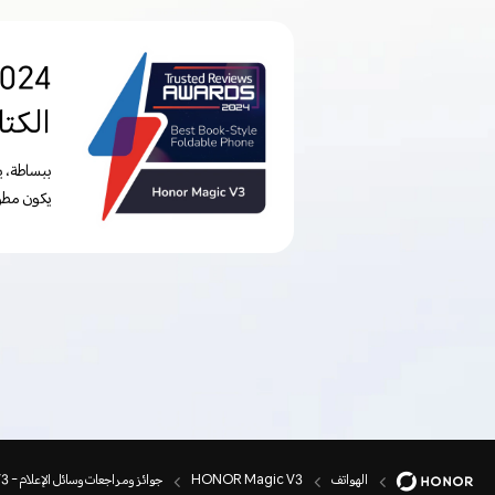
الكت
يكون مطويًا، ومع وزن 226 جرامًا، فهو أخف من بع
الهواتف
HONOR Magic V3
جوائز ومراجعات وسائل الإعلام - HONOR Magic V3