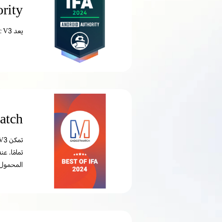
 Authority
يعد HONOR Magic V3 قطعة مذهلة من التكنولوجيا، فهو رفيع للغاية لدرجة أنك لا تشعر وكأنك تستخدم هاتفًا قابلًا للطي.
adget Match
تمامًا. ع
المحمول