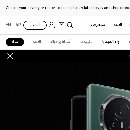
Choose your country or region to see content related to you and shop directl
الدعم
استعرض
المتجر
AR
EN
أراء الميديا
التقييمات
أسئلة وإجاباتها
الدعم
شراء