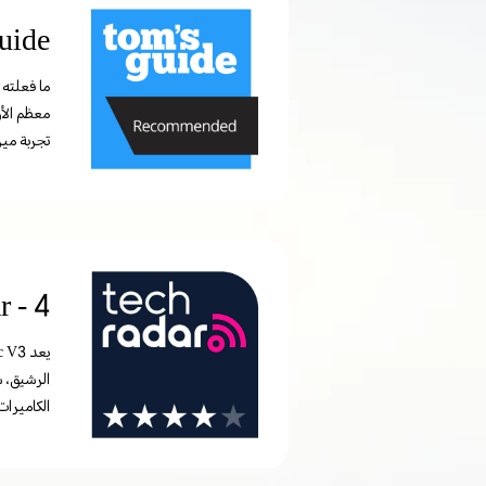
s Guide
معظم الأ
تجربة ميزا
ar - 4
الرشيق، 
الكاميرات