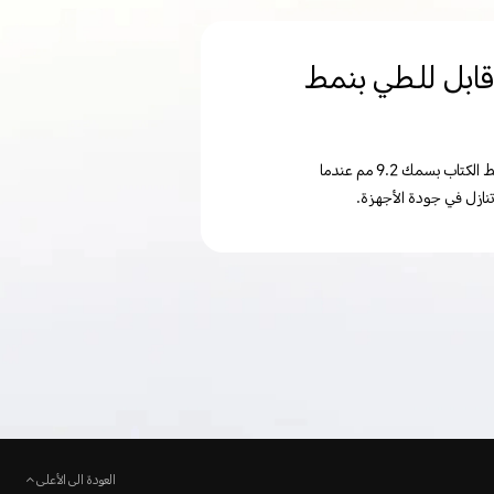
T - أفضل هاتف قابل للطي بنمط
ببساطة، يمكن القول إن أجهزة Magic V3 تتفوق بكثير على المنافسة. إنه أرق هاتف قابل للطي بنمط الكتاب بسمك 9.2 مم عندما
العودة الى الأعلى