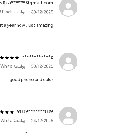
is0ka******@gmail.com
30/12/2025
بواسطة HONOR 200 12GB+512GB Black
ut a year now , just amazing
z************
30/12/2025
بواسطة HONOR 200 12GB+512GB Moonlight White
good phone and color
009*******9009
24/12/2025
بواسطة HONOR 200 12GB+512GB Moonlight White