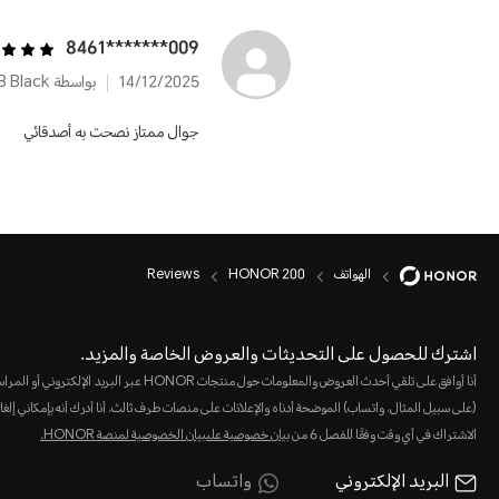
009*******8461
14/12/2025
بواسطة HONOR 200 12GB+512GB Black
جوال ممتاز نصحت به أصدقائي
الهواتف
HONOR 200
Reviews
اشترك للحصول على التحديثات والعروض الخاصة والمزيد.
أنا أوافق على تلقي أحدث العروض والمعلومات حول منتجات HONOR عبر البريد الإلكت
(على سبيل المثال، واتساب) الموضحة أدناه والإعلانات على منصات طرف ثالث. أنا أدرك أنه بإمكاني إلغا
الاشتراك في أي وقت وفقًا للفصل 6 من
بيان خصوصية علىبيان الخصوصية لمنصة HONOR‬.
البريد الإلكتروني
واتساب