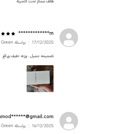
هاتف ممتاز تحت التجربة
m*************
17/12/2025
بواسطة HONOR 200 12GB+512GB Emerald Green
تصميمه جميل . وزنه خفيف ورائع
mod******@gmail.com
16/12/2025
بواسطة HONOR 200 12GB+512GB Emerald Green