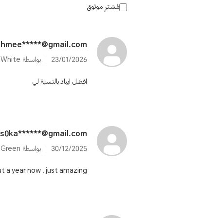
مُشترٍ موثوق
ahmee*****@gmail.com
23/01/2026
بواسطة HONOR 200 12GB+512GB Moonlight White
افضل ايباد بالنسبة لي
is0ka******@gmail.com
30/12/2025
بواسطة HONOR 200 12GB+512GB Emerald Green
ut a year now , just amazing