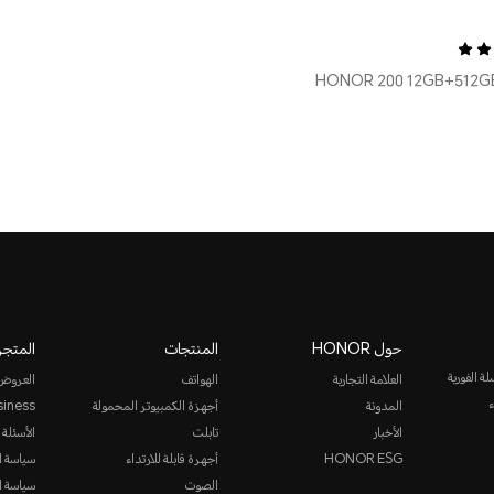
حول HONOR
المنتجات
المتجر
روني أو المراسلة الفورية
العلامة التجارية
الهواتف
العروض
ء
المدونة
أجهزة الكمبيوتر المحمولة
siness
الأخبار
تابلت
الأسئلة 
HONOR ESG
أجهرة قابلة للارتداء
سياسة ا
الصوت
سياسة ا