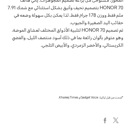
المحور، مستوحى من براعة تصميم المجوهرات. يأتي هاتف
HONOR 70 بتصميم نحيف وأنيق بشكل استثنائي مع سُمك 7.91
ملم فقط ووزن 178 جرام فقط، لذا يمكن بكل سهولة وضعه في
حقائب اليد الصغيرة والجيوب.
تم تصميم HONOR 70 لتلبية الأذواق المختلف لعشاق الموضة،
وهو متوفر بألوان رائعة بما في ذلك أسود منتصف الليل، والفضي
الكريستالي، والأخضر الزمردي، والأبيض الثلجي.
*مُنحت من قبل ليالينا، Gadget Voize و Khaleej Times.