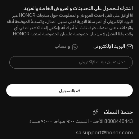
اشترك للحصول على التحديثات والعروض الخاصة والمزيد.
أنا أوافق على تلقي أحدث العروض والمعلومات حول منتجات HONOR عبر
البريد الإلكتروني أو المراسلة الفورية (على سبيل المثال، واتساب) الموضحة أدناه
والإعلانات على منصات طرف ثالث. أنا أدرك أنه بإمكاني إلغاء الاشتراك في أي
وقت وفقًا للفصل 6 من
بيان خصوصية علىبيان الخصوصية لمنصة HONOR‬.
البريد الإلكتروني
واتساب
قم بالتسجيل
خدمة العملاء
8008440443 الأحد - السبت ٩:٠٠ صباحا - ٩:٠٠ مساءً
sa.support@honor.com