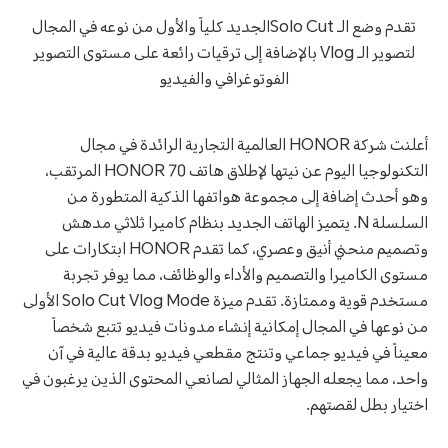
تقدم وضع الـ Solo Cutالجديد كلياً والأول من نوعه في المجال
لتصوير الـ Vlog بالإضافة إلى ترقيات رائعة على مستوى التصوير
الفوتوغرافي والفيديو
أعلنت شركة HONOR العالمية التجارية الرائدة في مجال
التكنولوجيا اليوم عن نيتها لإطلاق هاتف HONOR 70 المرتقب،
وهو أحدث إضافة إلى مجموعة هواتفها الذكية المتطورة من
السلسلة N. يتميز الهاتف الجديد بنظام كاميرا ثلاثي مدهش
وتصميم منحني أنيق وعصري، كما تقدم HONOR ابتكارات على
مستوى الكاميرا والتصميم والأداء والوظائف، مما يوفر تجربة
مستخدم قوية وممتازة. تقدم ميزة Solo Cut Vlog Mode الأولى
من نوعها في المجال إمكانية إنشاء مدونات فيديو تتبع شخصاً
معيناً في فيديو جماعي وتنتج مقطعي فيديو بدقة عالية في آن
واحد، مما يجعله الجهاز المثالي لصانعي المحتوى الذين يرغبون في
اختيار بطل لقصتهم.