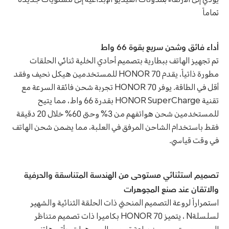
يؤدي إلى الارتقاء بمدونات الفيديو الإبداعية إلى مستويات جديدة
تماماً
أداء فائق وشحن سريع بقوة 66 واط
تم تجهيز الهاتف ببطارية بتصميم أحادي الخلية ثنائي الحلقات
مطورة ذاتياً، يقدم HONOR 70 للمستخدمين هيكل نحيف وفقد
أقل في الطاقة. يوفر HONOR 70 تجربة شحن فائقة السرعة مع
تقنية HONOR SuperCharge بقدرة 66 واط، مما يتيح
للمستخدمين شحن هواتفهم من 3% وحتى 60% خلال 20 دقيقة
فقط باستخدام الشاحن المرفق في العلبة، مما يضمن شحن الهاتف
في وقت قياسي.
تصميم استثنائي مستوحى من الهندسة المتناسقة والحرفية
والاتقان عند صنع المجوهرات
استمراراً لروعة التصميم المنحني ذات الحلقة الثنائية والشهير
لسلسلةN ، يتميز HONOR 70 بكاميرا ذات تصميم متناظر