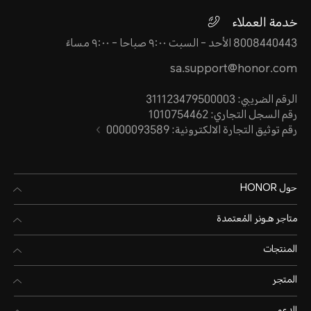
خدمة العملاء
8008440443 الأحد - السبت ٩:٠٠ صباحا - ٩:٠٠ مساءً
sa.support@honor.com
الرقم الضريبي: 311123479500003
رقم السجل التجاري: 1010754462
رقم توثيق التجارة الالكترونية: 0000093589
حول HONOR
متاجر هـونر المُعتمدة
المنتجات
المتجر