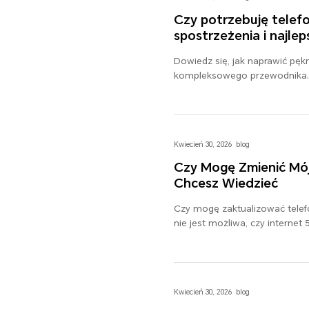
Czy potrzebuję telef
spostrzeżenia i najle
Dowiedz się, jak naprawić pękn
kompleksowego przewodnika. 
Przywróć swój telefon do form
Kwiecień 30, 2026
blog
Czy Mogę Zmienić Mój
Chcesz Wiedzieć
Czy mogę zaktualizować telef
nie jest możliwa, czy internet 
urządzenie 5G.
Kwiecień 30, 2026
blog