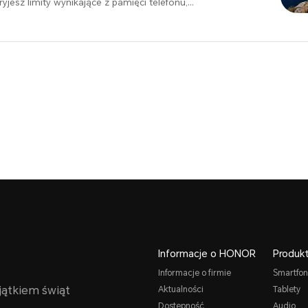
esz limity wynikające z pamięci telefonu,
 wielu innych czynników.
Informacje o HONOR
Produk
Informacje o firmie
Smartfon
jątkiem świąt
Aktualności
Tablety
Dostępność
Audio