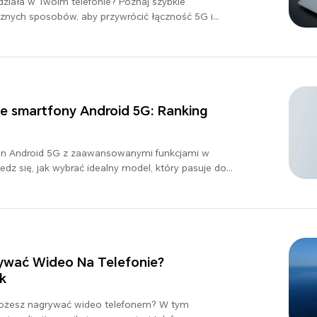
działa w Twoim telefonie? Poznaj szybkie
cznych sposobów, aby przywrócić łączność 5G i
wiek jesteś.
 smartfony Android 5G: Ranking
fon Android 5G z zaawansowanymi funkcjami w
z się, jak wybrać idealny model, który pasuje do
ywać Wideo Na Telefonie?
k
 możesz nagrywać wideo telefonem? W tym