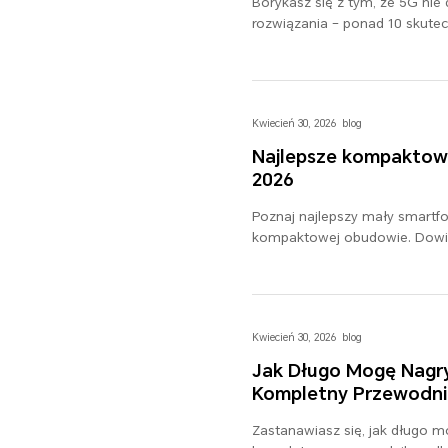
Borykasz się z tym, że 5G nie 
rozwiązania – ponad 10 skute
pozostać w kontakcie gdziekol
Kwiecień 30, 2026
blog
Najlepsze kompaktowe
2026
Poznaj najlepszy mały smart
kompaktowej obudowie. Dowied
Twojego stylu życia.
Kwiecień 30, 2026
blog
Jak Długo Mogę Nagr
Kompletny Przewodni
Zastanawiasz się, jak długo