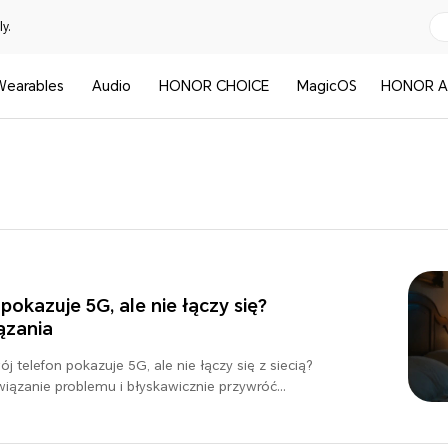
y.
Wearables
Audio
HONOR CHOICE
MagicOS
HONOR A
okazuje 5G, ale nie łączy się?
ązania
j telefon pokazuje 5G, ale nie łączy się z siecią?
iązanie problemu i błyskawicznie przywróć
najszybszej sieci.