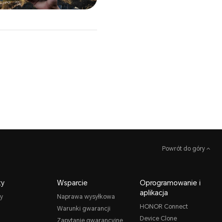
Powrót do góry
ty
Wsparcie
Oprogramowanie i
aplikacja
y
Naprawa wysyłkowa
HONOR Connect
Warunki gwarancji
Device Clone
Zapytanie gwarancyjne