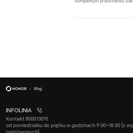
kompletnym przewodniku odkryj
rozdzielczości, formatu pliku i
Blog
INFOLINIA
Kontakt 800013015
od poniedziałku do piątku w godzinach 9:00–18:00 [z wy
państwowych]