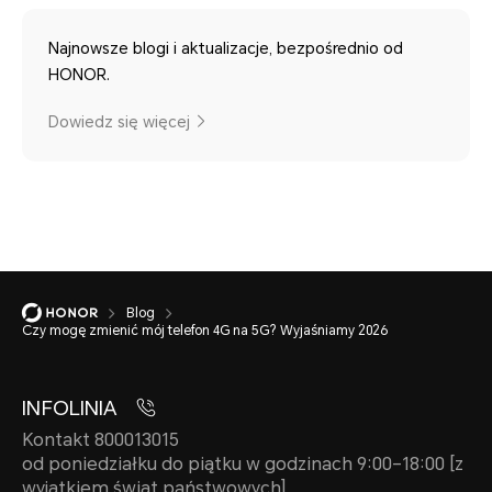
Najnowsze blogi i aktualizacje, bezpośrednio od
HONOR.
Dowiedz się więcej
Blog
Czy mogę zmienić mój telefon 4G na 5G? Wyjaśniamy 2026
INFOLINIA
Kontakt 800013015
od poniedziałku do piątku w godzinach 9:00–18:00 [z
wyjątkiem świąt państwowych]