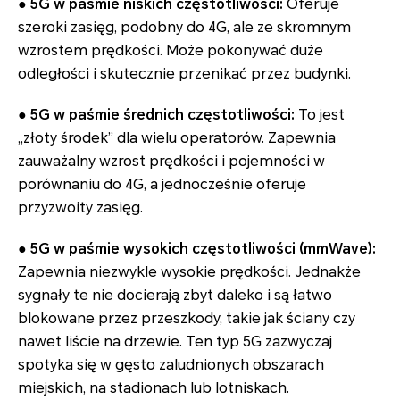
● 5G w paśmie niskich częstotliwości:
Oferuje
szeroki zasięg, podobny do 4G, ale ze skromnym
wzrostem prędkości. Może pokonywać duże
odległości i skutecznie przenikać przez budynki.
● 5G w paśmie średnich częstotliwości:
To jest
„złoty środek” dla wielu operatorów. Zapewnia
zauważalny wzrost prędkości i pojemności w
porównaniu do 4G, a jednocześnie oferuje
przyzwoity zasięg.
● 5G w paśmie wysokich częstotliwości (mmWave):
Zapewnia niezwykle wysokie prędkości. Jednakże
sygnały te nie docierają zbyt daleko i są łatwo
blokowane przez przeszkody, takie jak ściany czy
nawet liście na drzewie. Ten typ 5G zazwyczaj
spotyka się w gęsto zaludnionych obszarach
miejskich, na stadionach lub lotniskach.