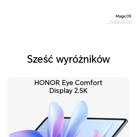
*Produkt nie jest urządzeniem medycznym i nie pełni funkcji terapeutycznej.
*Dane pochodzą z laboratorium HONOR. Pojemność baterii to wartość typowa.
*Rysik nie jest dołączony w standardzie i należy go zakupić osobno.
*Obrazy produktów są tylko poglądowe, proszę odnieść się do rzeczywistych produktów.
Sześć wyróżników
HONOR Eye Comfort
Display 2.5K