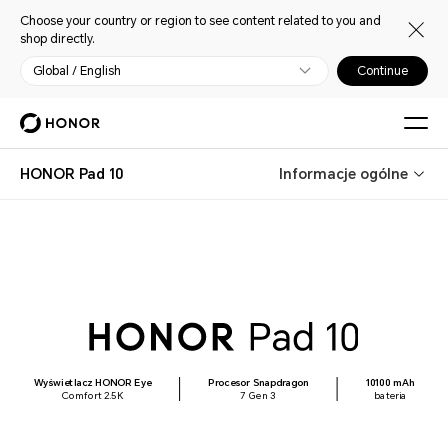
Choose your country or region to see content related to you and
shop directly.
Global / English
Continue
HONOR Pad 10
Informacje ogólne
Wyświetlacz HONOR Eye
Procesor Snapdragon
10100 mAh
Comfort 2.5K
7 Gen 3
bateria