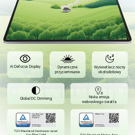
AI Defocus Display
Dynamiczne
Wyświetlacz nocny
przyciemnianie
okołodobowy
Niska emisja
Global DC Dimming
niebieskiego światła
TÜV Rheinland Hardware-Level
Low Blue Light
TÜV Rheinland Flicker-Free